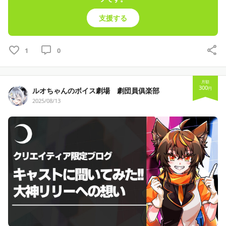
支援する
1
0
月額
300
円
ルオちゃんのボイス劇場 劇団員俱楽部
2025/08/13