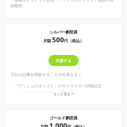
細報告
シルバー劇団員
500
月額
円（税込）
支援する
下記の記事を閲覧することが出来ます！
・『アッシュのオシゴト』のキャラクター詳細設定
・『アッシュのオシゴト』の制作裏話
もっと見る
※「ブロンズ劇団員」プランのすべての特典もご利用いた
だけます。
ゴールド劇団員
1,000
月額
円（税込）