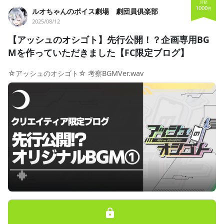
月額
1000
円
ルオちゃんのボイス劇場 劇団員俱楽部
2025/08/12
【アッシュのオシゴト】先行公開！？企画専用BG
Mを作っていただきました【FC限定ブログ】
☆アッシュのオシゴト☆ 考察BGMVer.wav