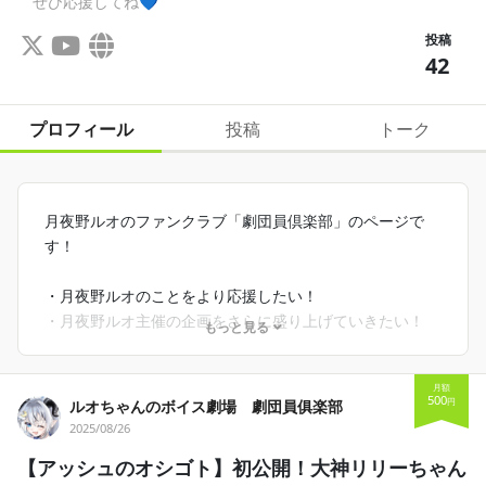
ぜひ応援してね💙
投稿
42
プロフィール
投稿
トーク
月夜野ルオのファンクラブ「劇団員倶楽部」のページで
す！
・月夜野ルオのことをより応援したい！
・月夜野ルオ主催の企画をさらに盛り上げていきたい！
もっと見る
・ここだけしか見られない月夜野ルオのコンテンツが見た
い！
月額
500
円
ルオちゃんのボイス劇場 劇団員俱楽部
そんな皆様のためのファンクラブとなっております。
2025/08/26
【アッシュのオシゴト】初公開！大神リリーちゃん
各プランをご支援頂いた皆様には、さまざまな特典をご用