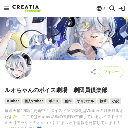
JA
フォロー
ルオちゃんのボイス劇場 劇団員俱楽部
VTuber
個人Vtuber
ボイス
創作
オリジナル
執筆
小説
毎週火曜17時に更新中！ ボイスドラマ特化型Vtuberの月夜野ルオ
だよ✨ ここではVtuber活動の裏側や主催しているボイスドラマ
企画【アッシュのオシゴト】にまつわる情報を発信しています！