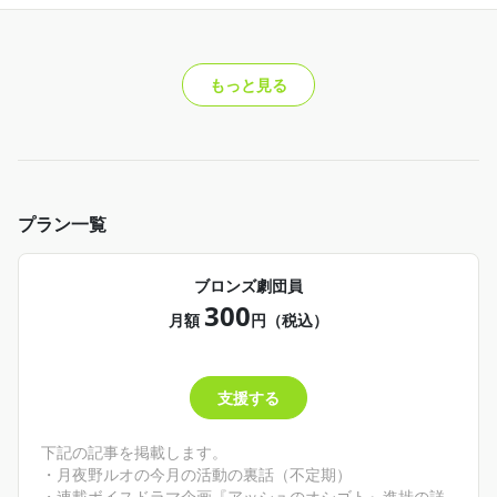
もっと見る
プラン一覧
ブロンズ劇団員
300
月額
円（税込）
支援する
下記の記事を掲載します。
・月夜野ルオの今月の活動の裏話（不定期）
・連載ボイスドラマ企画『アッシュのオシゴト』進捗の詳