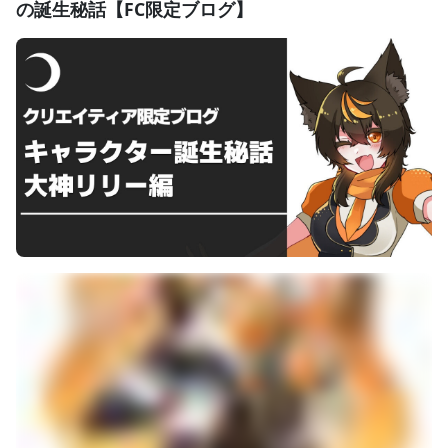
の誕生秘話【FC限定ブログ】
意する予定です！
どうぞお楽しみに！
☆ファンクラブ収益の使途は、主に下記のとおりです。
・月夜野ルオ本人への還元
・月夜野ルオ主催企画の運営費
・ファンクラブ会員の皆様への特典
など