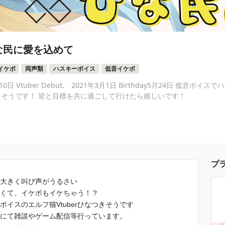
な民に愛を込めて
イケボ
両声類
ハスキーボイス
低音イケボ
10月10日 Vtuber Debut. 2021年3月1日 Birthday5月24日 低
つきそうです！ 皆と目標を共に過ごして行けたら嬉しいです！
プ
大きく叫び声がうるさい
くて、イケボもイケちゃう！？
ボイスのエルフ猫Vtuberひなつきそうです
ubeにて雑談やゲーム配信等行っています。