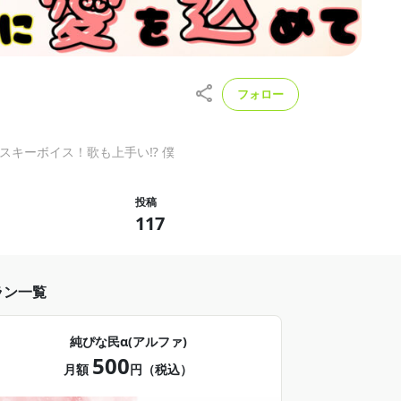
フォロー
音ボイスでハスキーボイス！歌も上手い⁉ 僕
投稿
117
ラン一覧
純ぴな民α(アルファ)
500
月額
円（税込）