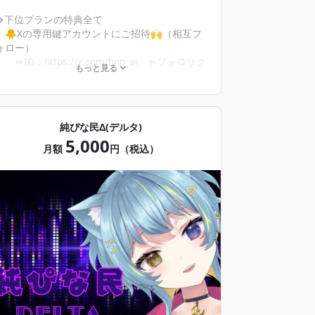
⇒下位プランの特典全て
🐥Xの専用鍵アカウントにご招待🙌（相互フ
ォロー）
⇒ID：https://x.com/hnp_ai ⇐フォロリク
もっと見る
はガンマプランの方のみ可！
🐥不定期シチュボ音声無料DL
🐥個別通話ができる（チケット制）
純ぴな民Δ(デルタ)
5,000
月額
円（税込）