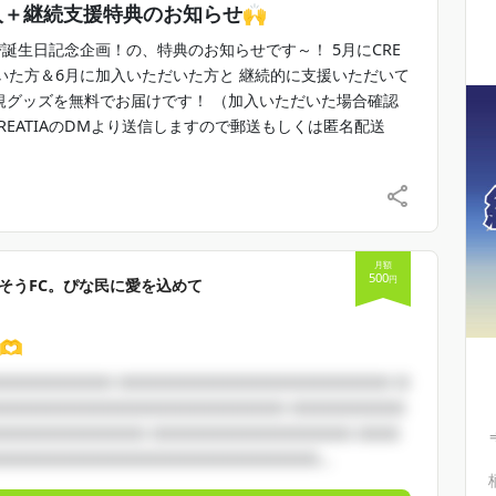
加入＋継続支援特典のお知らせ🙌
┈┈┈┈┈┈┈┈┈┈┈┈୨୧
ぴ誕生日記念企画！の、特典のお知らせです～！ 5月にCRE
内に記載されている記事や音源、画像等を
だいた方＆6月に加入いただいた方と 継続的に支援いただいて
行為は厳禁です。
規グッズを無料でお届けです！ （加入いただいた場合確認
場合CREATIAだけでなく外部のアプリ等でもブロック対
REATIAのDMより送信しますので郵送もしくは匿名配送
だく可能性があります。ご了承ください。
月額
500
円
そうFC。ぴな民に愛を込めて
🫶
□□□□□□□□ □□□□□□□□□□□□□□□□□□□ □
□□□□□□□□□□□□□□□□□□□□ □□□□□□□□
□□□□□□□□□□□ □□□□□□□□□□□□□□ □□□
□□□□□□□□□□□□□□□□□□□□□□□...