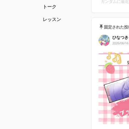
ガンダムに最近
トーク
１０月がYou
レッスン
節目の月に、新
固定された投
初回加入特
ひなつき
2026/06/16
FC限定ロゴ＆
３カ月継続
FC限定オリジ
βプランからは
୨୧┈┈┈┈┈
ディスコ―ドフ
https://frontie
リンク切れを起