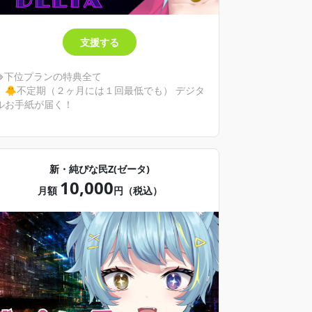
支援する
⇒下位プランの特典全て
🐥不定期（２ヶ月には１回最低でも） デジタ
ルお手紙が届く！
新・純ぴな民Ζ(ゼータ)
10,000
月額
円（税込）