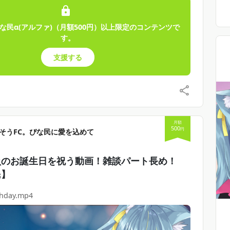
な民α(アルファ)（月額500円）以上限定のコンテンツで
す。
支援する
月額
500
円
そうFC。ぴな民に愛を込めて
員のお誕生日を祝う動画！雑談パート長め！
民】
thday.mp4