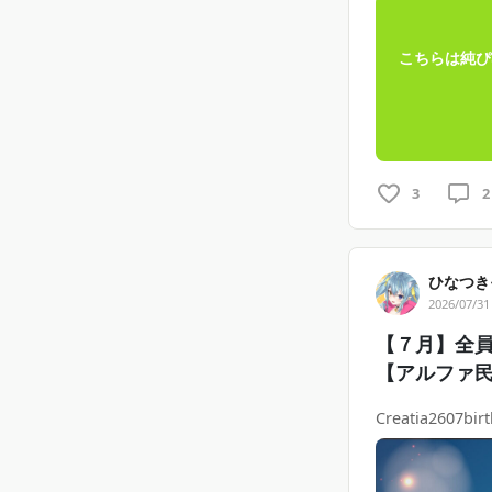
こちらは純ぴ
3
2
ひなつき
2026/07/31
【７月】全
【アルファ
Creatia2607bir