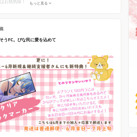
はお熱気味！
もっと見る
Tubeの活動が５周年を迎える節目もあり
たなプラットフォームで活動を始めます✨
稿
典
そうFC。ぴな民に愛を込めて
ひよこ缶バッジ
支援特典
ナルメンバーズカード！
（お財布に入るクレカサイズ感）
１２カ月継続特典もアリ✨
┈┈┈┈┈┈┈┈┈┈┈┈୨୧
ァン鯖に参加される方はこちらの記事から！
r.creatia.cc/fanclubs/2403/posts/23276
こしていた場合はコメントかDMにてお知らせください！