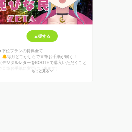
支援する
⇒下位プランの特典全て
🐥毎月どこかしらで直筆お手紙が届く！
（デジタルレターをBOOTHで購入いただくこと
で直筆お手紙に変更に出来ます）
もっと見る
↑BOOTHで100円の商品購入いただくこと
での通常配送