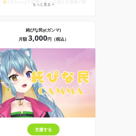
🐥2月からは不定期シチュボ値引き価格で購
もっと見る
入可！
🐥年１お誕生日ボイスお届け！(30日前に申
告制）
🐥１２カ月継続支援で限定グッズをお届け
純ぴな民γ(ガンマ)
（希望者応募制)
3,000
→FANBOXの時に１２ヶ月継続送った方
月額
円（税込）
は、少し早く２年目の特典グッズお届け！
→FANBOXの時に継続支援特典手に入れら
れなかった方は、早めにトータル12ヶ月で１年
目の継続支援特典をお届け！
支援する