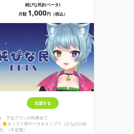
加入記念グッズの缶バッジ2種（＋先着２８名
純ぴな民β(ベータ)
にミスプリ缶バッジ）＆サイン入りメッセージ
1,000
カードお届け！
月額
円（税込）
＋ ３ヶ月継続支援で限定メンバーズカードプ
レゼント（両方とも申し込み必須）
支援する
⇒ 下位プランの特典全て
🐥ネップリ用データ＆ネップリ（ひなぴの絵
柄）（不定期）