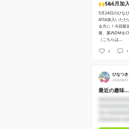
🙌5&6月
୨୧┈┈┈┈┈
5月24日のひな
CREATIA
ATIA加入いた
外部に漏洩する
る方に！今回新
問題を発見した
後、案内DMをC
応とさせていた
（こちらは...
2
1
ひなつき
2026/08/07
最近の趣味…
□□□□□□□□
□□□□□□□□
□□ □□□□□
□□□□□□ □