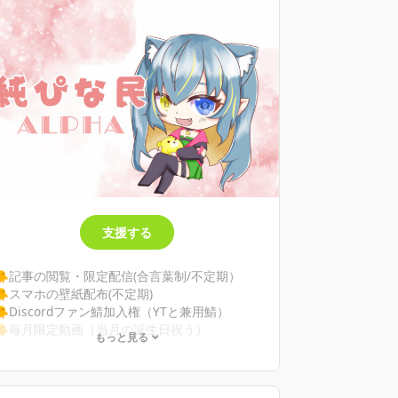
支援する
🐥記事の閲覧・限定配信(合言葉制/不定期）
🐥スマホの壁紙配布(不定期)
🐥Discordファン鯖加入権（YTと兼用鯖）
🐥毎月限定動画（当月の誕生日祝う）
もっと見る
🐥不定期シチュボ値引き価格で購入可！
🐥初回支援の際🐥