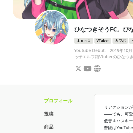
ひなつきそうFC。ぴ
１ｏｎ１
VTuber
カワボ
Youtube Debut. 2019年
っ子エルフ猫Vtuberのひな
プロフィール
リアクションが
投稿
――でも、可愛
低音＆ハスキー
商品
普段はYouT