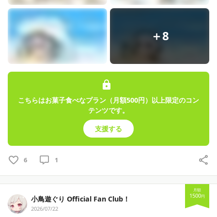
◤ハッシュタグまとめ(＃)
ファンネーム　 #貴様ら
＋8
イラスト　#お嬢へ献上す
切り抜き　#ぐりっと切ったんよ
エゴサ　#ぐりぐりみてみて
配信の感想など　 #おつぐりさまでした
◤CREATIAの支援について
こちらはお菓子食べなプラン（月額500円）以上限定のコン
YouTube＋αで考えていただけたら嬉しいです
テンツです。
頂いた支援は制作活動費やご飯代になります
支援する
投稿内容を外部に持ち出すことは禁止です
＞＞
ファンクラブ概要一覧
6
1
◤注意：以下の可能性があります
・毎月投稿できない場合
・プラン内容の変更
月額
1500
円
小鳥遊ぐり Official Fan Club！
・公開コンテンツを後日SNSで投稿
2026/07/22