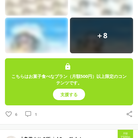
＋8
こちらはお菓子食べなプラン（月額500円）以上限定のコン
テンツです。
支援する
6
1
月額
1500
円