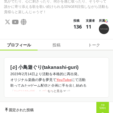
気がでたり、心に刺さったり、何かを感じ取ったり、そうやって
誰かに寄り添える歌を歌い続けられるSINGER目指しながら活動も
貴様らと楽しんじゃうぞ！
投稿
支援者
所属
136
11
プロフィール
投稿
トーク
[
] 小鳥遊ぐり(takanashi-guri)
🥀
2023年2月14日より活動を本格的に再出発。
オリジナル楽曲の夢を夢見て
YouTube
にて活動
歌ってみた×ゲーム配信と企画に手を出し始める
もっと見る
「
VαGU:MαRE
」を
ヴァネッサ
と結成
「
みかんぐみ
」でマイクラゲーム実況に挑戦中
月額
500
／
円
固定された投稿