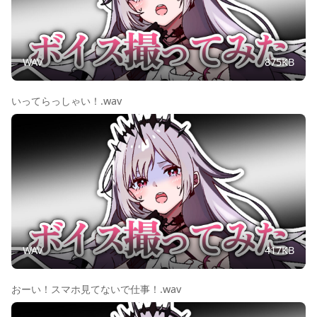
WAV
875KB
いってらっしゃい！.wav
WAV
417KB
おーい！スマホ見てないで仕事！.wav