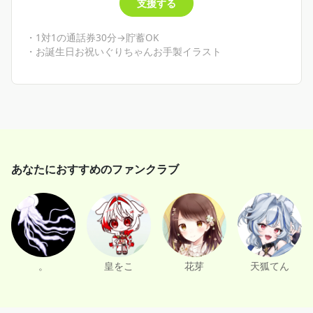
支援する
・1対1の通話券30分→貯蓄OK
・お誕生日お祝いぐりちゃんお手製イラスト
あなたにおすすめのファンクラブ
。
皇をこ
花芽
天狐てん