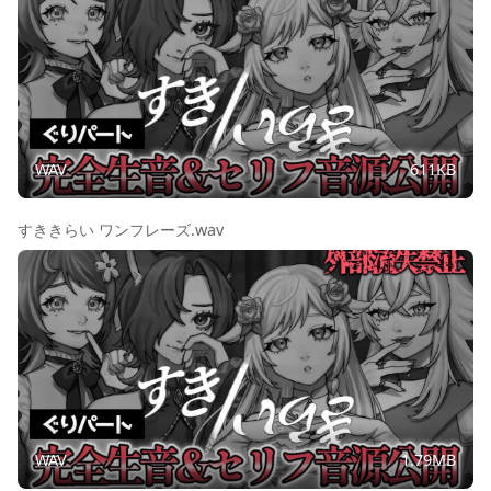
WAV
611KB
すききらい ワンフレーズ.wav
WAV
1.79MB