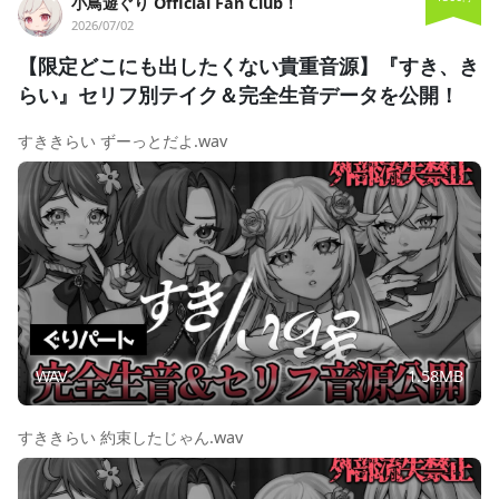
小鳥遊ぐり Official Fan Club！
2026/07/02
【限定どこにも出したくない貴重音源】『すき、き
らい』セリフ別テイク＆完全生音データを公開！
すききらい ずーっとだよ.wav
WAV
1.58MB
すききらい 約束したじゃん.wav