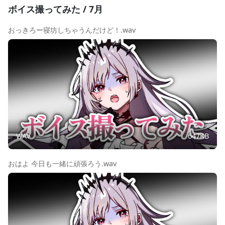
ボイス撮ってみた / 7月
おっきろー寝坊しちゃうんだけど！.wav
WAV
647KB
おはよ 今日も一緒に頑張ろう.wav