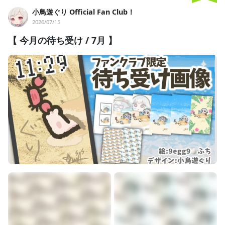
「悪役令嬢になりきれないイバラ姫」
小鳥遊ぐり Official Fan Club！
＼
2026/07/15
ファンネーム：貴様ら
ファンマーク：
🥀🫧
【 今月の待ち受け / 7月 】
－－－－－
◤今の夢・目標
オリジナル楽曲を作り続ける
楽しいに挑戦して共有し続ける
企業さまとコラボグッズを作る
YouTubeチャンネル登録者1万人...etc.
＞＞
今後の活動方針はコチラ
◤各種SNSリンクはこちら
YouTube
　／活動場所はここ！
Twitter
　　／最新情報はこちらだぜええ！
グッズ購入
／オリジナルグッズ販売はここだけ
欲しいもの
／結構な頻度で消します
マシュマロ
／配信で読み上げることもあるyo
note
　　　／ポケモン配信企画置き場！