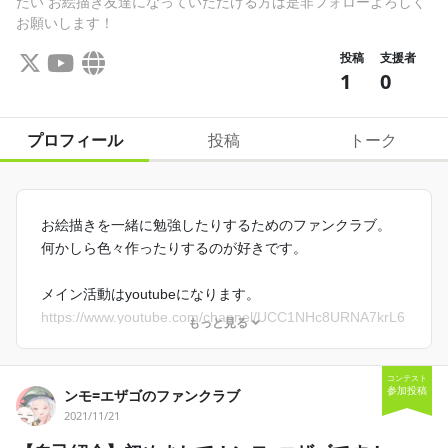
たい お絵描き友達になっていただける方は是非フォローよろしく
お願いします！
投稿
支援者
1
0
プロフィール
投稿
トーク
お絵描きを一緒に勉強したりするためのファンクラブ。
何かしら色々作ったりするのが好きです。
メイン活動はyoutubeになります。
https://www.youtube.com/channel/UCC1NHc8URNA7krL6
もっと見る
iXosEog
コンテスト
一緒にお絵描きを楽しみたい。
参加投稿
ンモ=エザゴのファンクラブ
お絵描き友達になっていただける方は登録お願いします。
2021/11/21
また、下記SNSもよろしくお願いします！