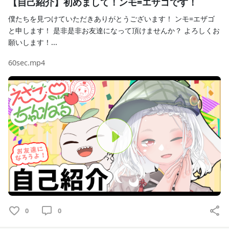
【自己紹介】初めまして！ンモ=エザゴです！
🌹PIXIV🌹
僕たちを見つけていただきありがとうございます！ ンモ=エザゴ
→https://www.pixiv.net/users/15492008
と申します！ 是非是非お友達になって頂けませんか？ よろしくお
願いします！...
🌹Twitter🌹
60sec.mp4
→https://twitter.com/nomeazog
🌹ハッシュタグ🌹
イラスト：#んも絵部
叡智絵　：#夜のんも絵部
配信 ：#ンモステ
P
_(:3 」∠)__(:3 」∠)__(:3 」∠)__(:3 」∠)__(:3 」∠)__(:3 
」∠)__(:3 」∠)__(:3 」∠)_
l
免責事項
a
この動画は、お絵描きの楽しさを伝えるためのエンタメで
す。
0
0
y
経験や資料を元に個人で解釈した情報をお伝えしているた
め、誤った情報等をお伝えする場合があります。