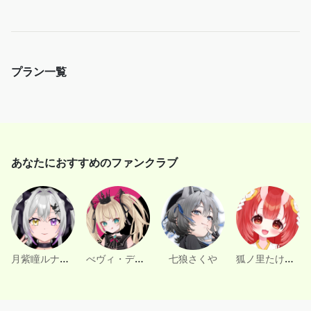
V
i
プラン一覧
d
e
o
あなたにおすすめのファンクラブ
月紫瞳ルナ🌙🐇
べヴィ・ディディエライト
狐ノ里たけのこ
七狼さくや