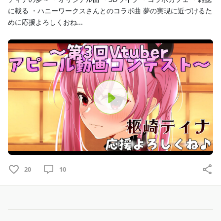
に載る ・ハニーワークスさんとのコラボ曲 夢の実現に近づけるた
めに応援よろしくおね...
P
l
a
20
10
y
V
i