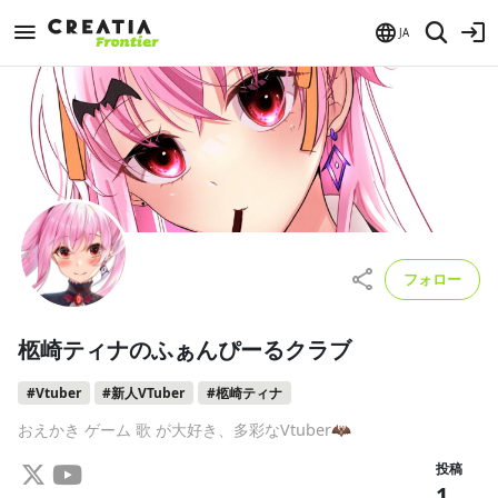
JA
フォロー
柩崎ティナのふぁんぴーるクラブ
#Vtuber
#新人VTuber
#柩崎ティナ
おえかき ゲーム 歌 が大好き、多彩なVtuber🦇
投稿
1