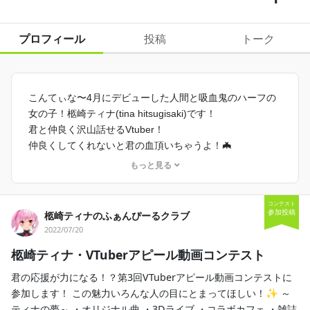
プロフィール
投稿
トーク
こんてぃな〜4月にデビューした人間と吸血鬼のハーフの
女の子！柩崎ティナ(tina hitsugisaki)です！
君と仲良く沢山話せるVtuber！
仲良くしてくれないと君の血頂いちゃうよ！🦇
もっと見る
コンテスト
参加投稿
柩崎ティナのふぁんぴーるクラブ
2022/07/20
柩崎ティナ・VTuberアピール動画コンテスト
君の応援が力になる！？第3回VTuberアピール動画コンテストに
参加します！ この魅力いろんな人の目にとまってほしい！✨ ～
ティナの夢～ ・オリジナル曲 ・3Dライブ ・コラボカフェ ・雑誌