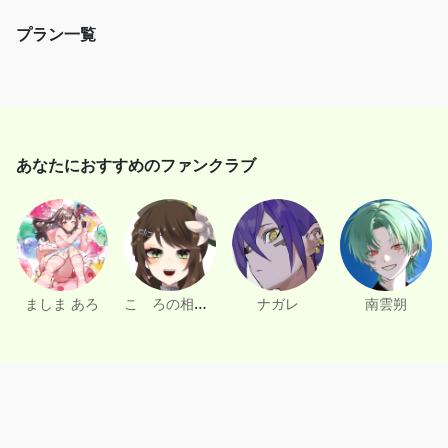
プラン一覧
d
e
o
あなたにおすすめのファンクラブ
こゝろの相談所うりん
ましま あろ
ナガレ
南雲朔