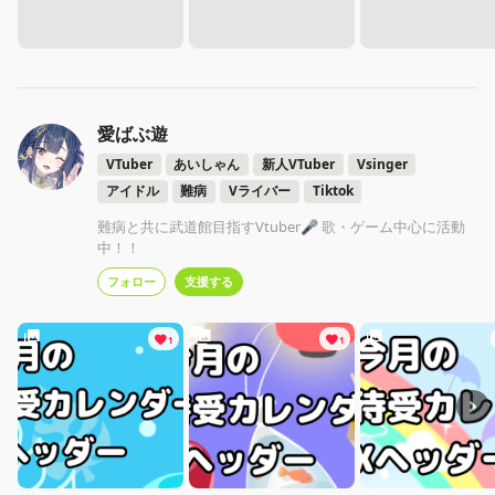
愛ばぶ遊
VTuber
あいしゃん
新人VTuber
Vsinger
アイドル
難病
Vライバー
Tiktok
難病と共に武道館目指すVtuber🎤 歌・ゲーム中心に活動
中！！
フォロー
支援する
1
1