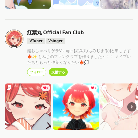
紅葉丸 Official Fan Club
VTuber
Vsinger
超おしゃべりゲラVsinger [紅葉丸(もみじまる)]と申します
🍁✨ もみじのファンクラブを作りました～！！ メイプレ
たちともっと仲良くなりたい🍁💭
フォロー
支援する
1
1