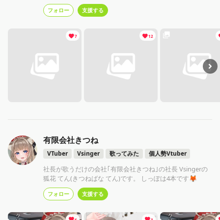
お見せする俺の事も知って、もっと沢山思い出作っていこ
フォロー
支援する
うね😈💜いつも支えてくれてありがとう！✨
7
12
有限会社きつね
VTuber
Vsinger
歌ってみた
個人勢Vtuber
社長が歌うだけの会社｢有限会社きつね｣の社長 Vsingerの
狐花 てん(きつねばな てん)です。 しっぽは4本です🦊
フォロー
支援する
6
3