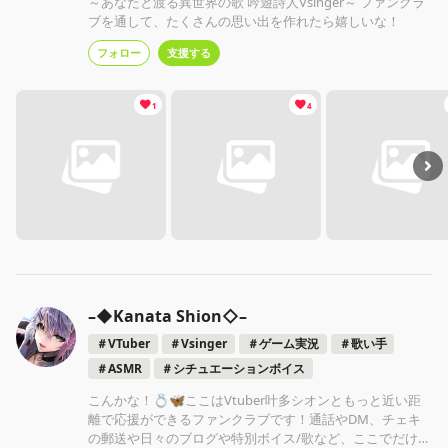
～あなたと渡る異世界の歌 吟遊詩人Vsinger～ ファンクラ
ブを通して、たくさんの思い出を作れたら嬉しいな！
フォロー
支援する
1
4
–◆Kanata Shion◇–
＃VTuber
＃Vsinger
＃ゲーム実況
＃歌い手
＃ASMR
＃シチュエーションボイス
こんかな！💍🦋ここはVtuber叶多シオンともっと近い距
離で応援ができるファンクラブです！通話やDM、チェキ
の郵送や日々のブログや特別ボイス/歌など、ここでだけで