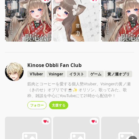
Kinose Obbli Fan Club
VTuber
Vsinger
イラスト
ゲーム
黄ノ瀬オブリ
筋肉とコーヒーを愛する個人勢Vtuber、Vsingerの黄ノ瀬
（きのせ）オブリです☕✨ オリソン、歌ってみた、歌
枠、雑談を中心にYouTubeにて21時から配信中！
フォロー
支援する
6
5