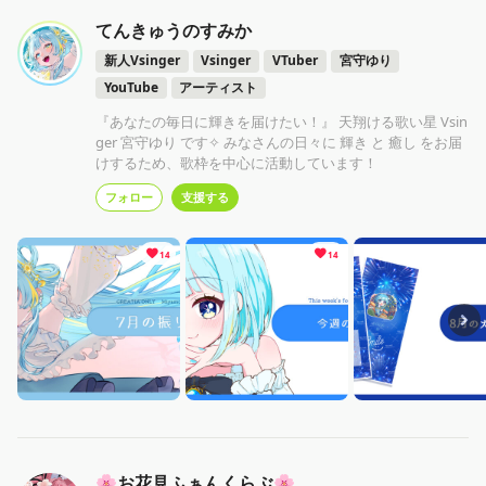
てんきゅうのすみか
新人Vsinger
Vsinger
VTuber
宮守ゆり
YouTube
アーティスト
『あなたの毎日に輝きを届けたい！』 天翔ける歌い星 Vsin
ger 宮守ゆり です✧ みなさんの日々に 輝き と 癒し をお届
けするため、歌枠を中心に活動しています！
フォロー
支援する
14
14
🌸お花見ふぁんくらぶ🌸