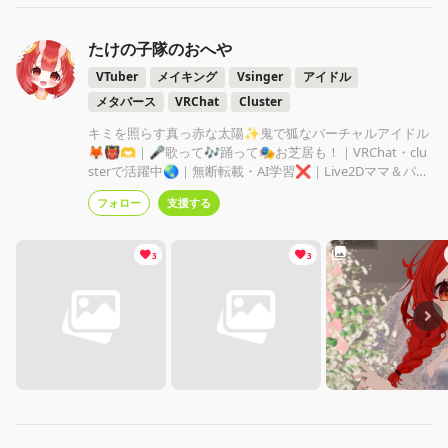
たけの子隊のおへや
VTuber
メイキング
Vsinger
アイドル
メタバース
VRChat
Cluster
キミを照らす真っ赤な太陽✨鬼で狐なバーチャルアイドル
🦊👹🫶｜🎤歌って🎶踊って🎭お芝居も！｜VRChat・clu
sterで活躍中🌏｜無断転載・AI学習❌｜Live2Dママ＆パパ
@anoano00000
フォロー
支援する
3
3