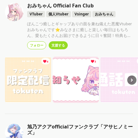
おみちゃん Official Fan Club
VTuber
個人Vtuber
Vsinger
おみちゃん
ぽんこつ癒しとギャップありの面を兼ね備えた悪魔Vtuber
おみちゃんです⭐みなさまに癒しと楽しい毎日はもちろ
ん、愛もたくさんお届けできるように日々奮闘！特典も盛
りだくさんです🤍特典は強制ではないのでご支援のみも歓
フォロー
支援する
迎いたします✧詳細は↓
4
3
旭乃アクアofficialファンクラブ「アサヒノミー
ズ」