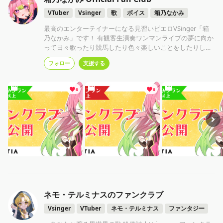
VTuber
Vsinger
歌
ボイス
箱乃なかみ
最高のエンターテイナーになる見習いピエロVSinger「箱
乃なかみ」です！ 有観客生演奏ワンマンライブの夢に向か
って日々歌ったり競馬したり色々楽しいことをしたりして
います！！
フォロー
支援する
6
6
ネモ・テルミナスのファンクラブ
Vsinger
VTuber
ネモ・テルミナス
ファンタジー