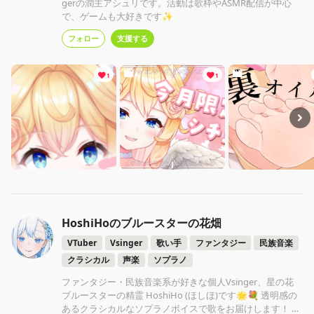
gerの潤主アシュリです。活動は歌枠やASMR配信が中心
で、ゲームも大好きです✨
フォロー
支援する
1
1
HoshiHoのブルースターの花畑
VTuber
Vsinger
歌い手
ファンタジー
民族音楽
クラシカル
声楽
ソプラノ
ファンタジー・民族音楽系が好きな個人Vsinger、星の花
ブルースターの精霊 HoshiHo (ほしほ)です🌟💐 透明感の
あるクラシカルなソプラノボイスで歌をお届けします！ ※