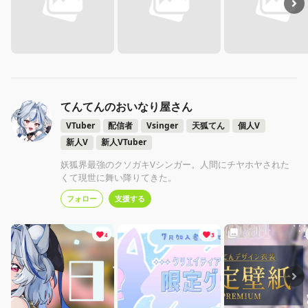
てんてんのおいなり屋さん
VTuber
配信者
Vsinger
天狐てん
個人V
新人V
新人VTuber
妖狐界最強のクソガキVシンガー。人間にチヤホヤされた
くて現世に舞い降りてきた。
フォロー
支援する
4
3