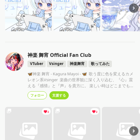
神楽 舞宵 Official Fan Club
VTuber
Vsinger
神楽舞宵
歌ってみた
🦋神楽 舞宵 - Kagura Mayoi - 🦋 歌う度に色を変えるカメ
レオン系Vsinger 楽曲の世界観に深く入り込む、『心』震
える『感情』と『声』を貴方に。 楽しい時はどこまでも楽
しく、辛い時はそっと寄り添える歌を。
フォロー
支援する
2
2