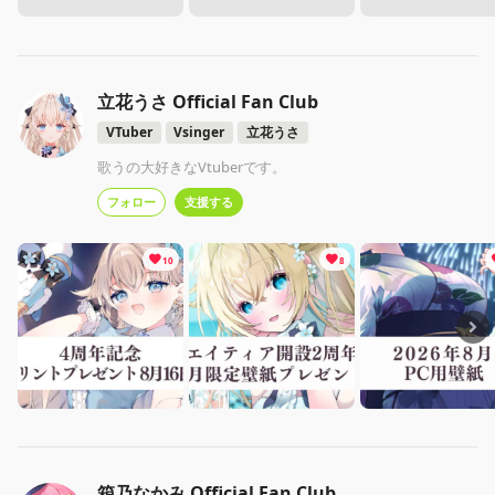
立花うさ Official Fan Club
VTuber
Vsinger
立花うさ
歌うの大好きなVtuberです。
フォロー
支援する
10
8
箱乃なかみ Official Fan Club