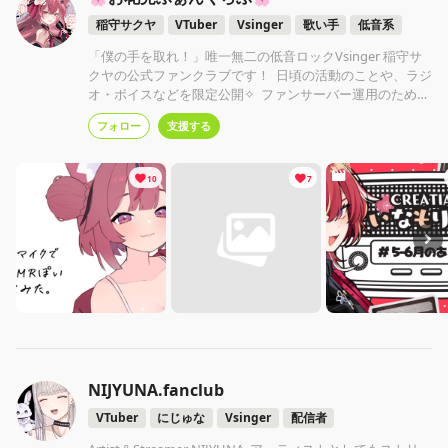
稲守サクヤ
VTuber
Vsinger
歌い手
低音系
「僕の手を取れ！」唯一無二の低音ロックVsinger 稲守サ
クヤの公式ファンクラブです！ 日頃の活動のことや、ラジ
オ・ボイスなどを限定公開✧ ファンサーバー運用のための
開設がメインのため それ以外のプランは更新はかなり気ま
フォロー
支援する
ぐれです🕊️
10
7
NIJYUNA.fanclub
VTuber
にじゅな
Vsinger
配信者