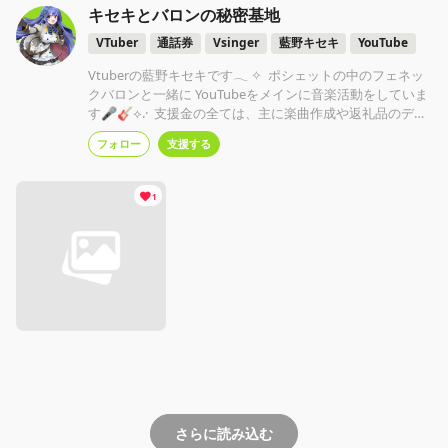
キセキとバロンの秘密基地
VTuber
通話券
Vsinger
藍野キセキ
YouTube
Vtuberの藍野キセキです𓂃 ✧ ポシェットの中のフェネッ
クバロンと一緒に YouTubeをメインに音楽活動をしていま
す🎤🎸⟡.· 支援金の全ては、主に楽曲作成や返礼品のデザ
イン物作成など、全て活動資金として使用をさせていただ
フォロー
支援する
きます...!
1
さらに読み込む