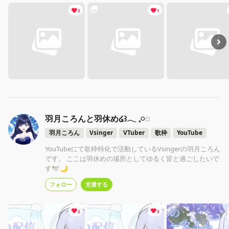
2
1
羽月ころんと羽休め໒꒱‪‪𓂃 𓈒𓏸◌‬
羽月ころん
Vsinger
VTuber
歌枠
YouTube
YouTubeにて歌枠特化で活動しているVsingerの羽月ころん
です。 ここは羽休めの場所としてゆるく皆と過ごしたいで
す🕊🌙
フォロー
支援する
2
3