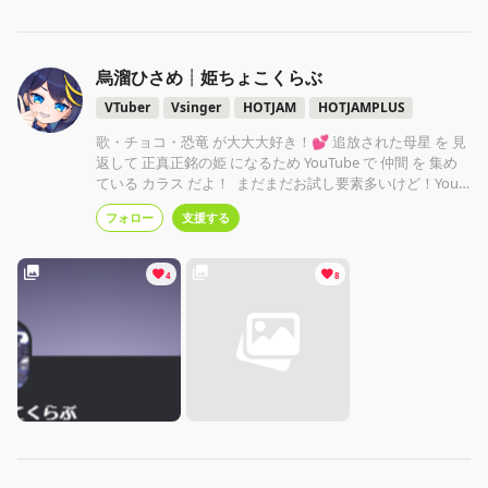
烏溜ひさめ┊姫ちょこくらぶ
VTuber
Vsinger
HOTJAM
HOTJAMPLUS
歌・チョコ・恐竜 が大大大好き！💕 追放された母星 を 見
返して 正真正銘の姫 になるため YouTube で 仲間 を 集め
ている カラス だよ！ まだまだお試し要素多いけど！YouT
ube活動しつつ このクリエイティアで支援してくださる方
フォロー
支援する
を大募集しています‼️
4
8