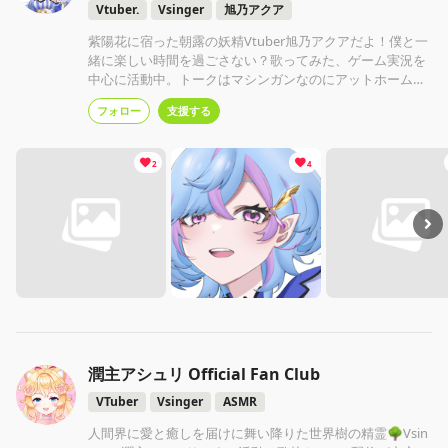
Vtuber.
Vsinger
旭乃アクア
紫陽花に宿った朝露の妖精Vtuber旭乃アクアだよ！僕と一
緒に楽しい時間を過ごさない？歌ってみた、ゲーム実況を
中心に活動中。トークはマシンガンなのにアットホームな
雰囲気。実家のような安心感歌は透明感＋パワーボイスの
フォロー
支援する
今時珍しめの声。よろしくね☆
2
4
潤主アシュリ Official Fan Club
VTuber
Vsinger
ASMR
人間界に愛と癒しを届けに舞い降りた世界樹の精霊🌳Vsin