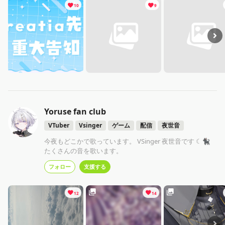
10
9
Yoruse fan club
VTuber
Vsinger
ゲーム
配信
夜世音
今夜もどこかで歌っています。 VSinger 夜世音です ☾🐈‍⬛
たくさんの音を歌います。
フォロー
支援する
12
14