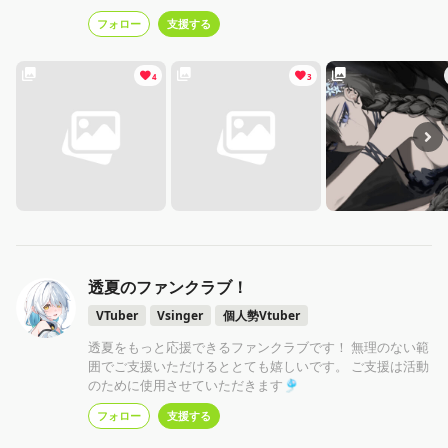
投稿する画像は全てAI学習禁止･壁紙等個人利用の範疇を除
フォロー
支援する
き無断使用禁止です。
4
3
透夏のファンクラブ！
VTuber
Vsinger
個人勢Vtuber
透夏をもっと応援できるファンクラブです！ 無理のない範
囲でご支援いただけるととても嬉しいです。 ご支援は活動
のために使用させていただきます🎐
フォロー
支援する