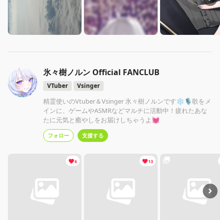
氷々樹ノルン Official FANCLUB
VTuber
Vsinger
精霊使いのVtuber＆Vsinger 氷々樹ノルンです❄🎙️歌をメ
インに、ゲームやASMRなどマルチに活動中！疲れたあな
たに元気と癒やしをお届けしちゃうよ💓
フォロー
支援する
6
13