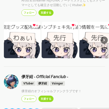
Artist＆Streamer NIJYUNA. アーティストとしてもストリー
マーとしても確立させ活動していくVtuber✨
フォロー
支援する
11
7
儚牙紺 - 𝘖𝘧𝘧𝘪𝘤𝘪𝘢𝘭 𝘍𝘢𝘯𝘤𝘭𝘶𝘣 -
VTuber
儚牙紺
Vsinger
儚牙紺のオフィシャルファンクラブです！
フォロー
支援する