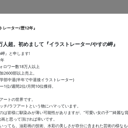
トレーター/歴12年』
8万人超。初めまして『イラストレーター/やすの岬』
岬』と申します!

年

総フォロワー数18万人以上

2600部以上売上。

部中退(半年で中退後イラストレーター)

1位/週間2位/月間10位獲得。

アートの世界です。

ッチ/ラフアートという物にハマっています。

のは皆様に馴染みが薄い可能性がありますが、"可愛い女の子""綺麗な背
絵画と思って頂ければ幸いです。

いっても、油彩画の技術、水彩の美しさが存分に含まれた芸術の様なも