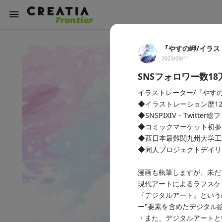
『やすの岬/イラス
2023/09/11
SNSフォロワー数1
イラストレーター/『やすの
◆イラストレーション歴12
◆SNSPIXIV・Twitter
◆コミックマーケット初参加
◆西日本最難関九州大学工学
◆同人プロジェクトデイリー
漫画も執筆しますが、未だ
現代アートによるラフスケ
『デジタルアート』という
ー"要素を含めたデジタル
・また、デジタルアートと