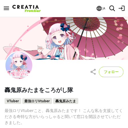
JA
フォロー
轟鬼原みたまをころがし隊
VTuber
最強ロリVtuber
轟鬼原みたま
最強ロリVtuberこと、轟鬼原みたまです！ こんな私を支援してく
ださる奇特な方がいらっしゃると聞いて窓口を開設させていただ
きました。