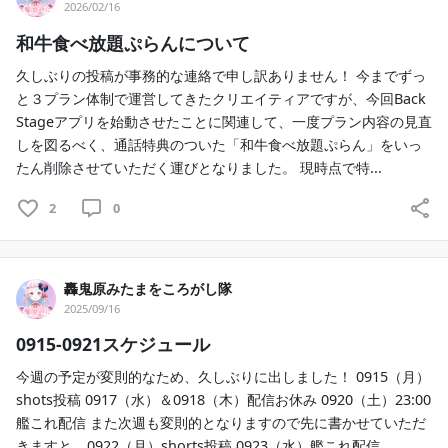
2026/02/16
和牛食べ放題ぷらんについて
久しぶりの投稿が事務的な連絡で申し訳ありません！ 今までずっ
と３プラン体制で運営してきたクリエイティアですが、今回Back
Stageアプリを始動させたことに関連して、一度プラン内容の見直
しを図るべく、通話特典のついた「和牛食べ放題ぷらん」をいっ
たん削除させていただく運びとなりました。 現時点で特...
2
0
轟鬼原みたまをころがし隊
2025/09/16
0915-0921スケジュール
今週の予定が変則的なため、久しぶりに出しました！ 0915（月）
shots投稿 0917（水）＆0918（木）配信お休み 0920（土）23:00
艦これ配信 また次週も変則的となりますので先に書かせていただ
きますと… 0922（月）shorts投稿 0923（水）艦これ配信 ...