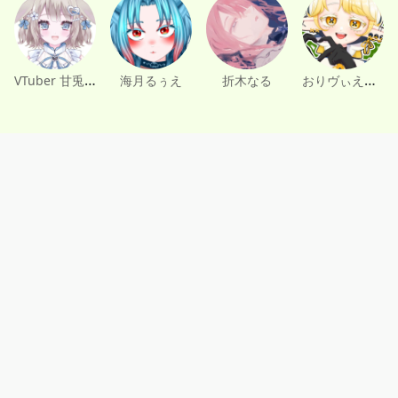
VTuber 甘兎れいむ
おりヴぃえ月嶋おどらん
海月るぅえ
折木なる