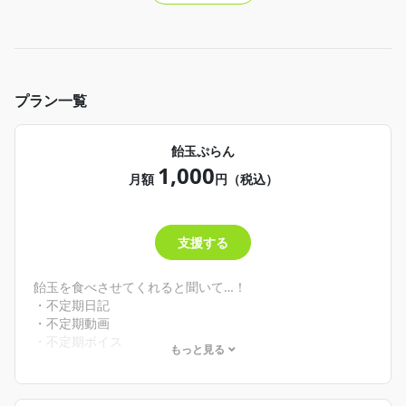
プラン一覧
飴玉ぷらん
1,000
月額
円（税込）
支援する
飴玉を食べさせてくれると聞いて…！
・不定期日記
・不定期動画
・不定期ボイス
もっと見る
・お誕生月に配信でお名前読上げ