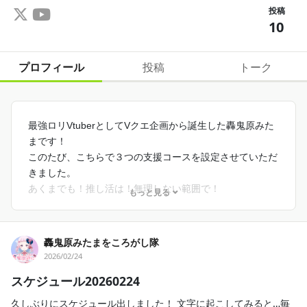
投稿
10
プロフィール
投稿
トーク
最強ロリVtuberとしてVクエ企画から誕生した轟鬼原みた
まです！
このたび、こちらで３つの支援コースを設定させていただ
きました。
あくまでも！推し活は！無理しない範囲で！
もっと見る
轟鬼原みたまをころがし隊
2026/02/24
スケジュール20260224
久しぶりにスケジュール出しました！ 文字に起こしてみると…毎