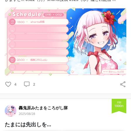
4
2
月額
1000
円
轟鬼原みたまをころがし隊
2025/08/28
たまには先出しを…