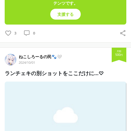
テンツです。
支援する
3
0
月額
500
円
ねこしろーるの民🐾🤍
2024/10/01
ランチェキの別ショットをここだけに…♡