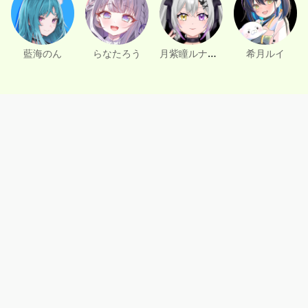
月紫瞳ルナ🌙🐇
藍海のん
らなたろう
希月ルイ