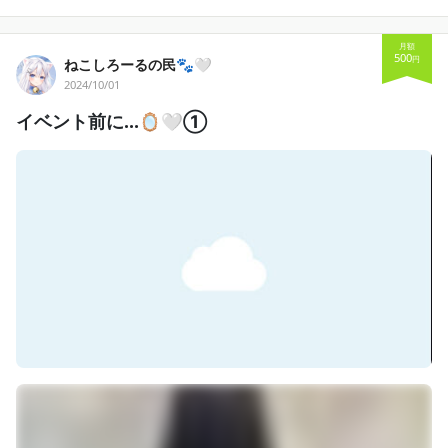
月額
500
円
ねこしろーるの民🐾🤍
2024/10/01
イベント前に…🪞🤍①