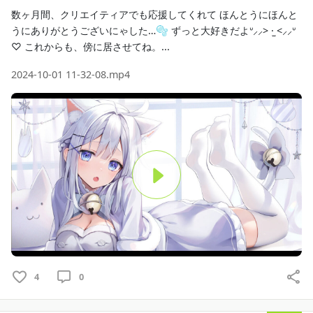
数ヶ月間、クリエイティアでも応援してくれて ほんとうにほんと
うにありがとうございにゃした…🫧 ずっと大好きだよᐡ⸝⸝> ·̫ <⸝⸝ᐡ
♡ これからも、傍に居させてね。...
2024-10-01 11-32-08.mp4
P
l
a
4
0
y