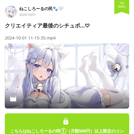
V
月額
500
円
ねこしろーるの民🐾🤍
i
2024/10/01
クリエイティア最後のシチュボ…♡
d
2024-10-01 11-15-35.mp4
e
o
こちらはねこしろーるの民①（月額500円）以上限定のコン