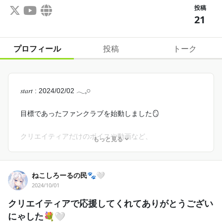
投稿
21
プロフィール
投稿
トーク
𝑠𝑡𝑎𝑟𝑡 : 2024/02/02 𓂃𓈒𓏸︎︎︎︎
目標であったファンクラブを始動しました🪞
クリエイティアだけのボイスや動画など、
もっと見る
たくさん届けていきます…💭🤍
これからもよろしくね💍
ねこしろーるの民🐾🤍
好きでいてくれる皆がだーいすきだよ
2024/10/01
クリエイティアで応援してくれてありがとうござい
にゃした💐🤍