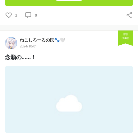
3
0
月額
500
円
ねこしろーるの民🐾🤍
2024/10/01
念願の……！