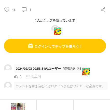
15
1
1人がチップを贈っています
ログインしてチップを贈ろう！
10
6
2024/02/03 00:53:51のユーザー
開設記念です
2年以上前
0
にょろめんの隠れ家
コメントを書き込むにはログインまたはフォローが必要です。
2024/04/22
タロットに関してお知らせ♪
お知らせです！ 今週のタロットの受付ができる時間をレッスンに
て更新しています！ １００orzでできるのは今月まで！ そして、