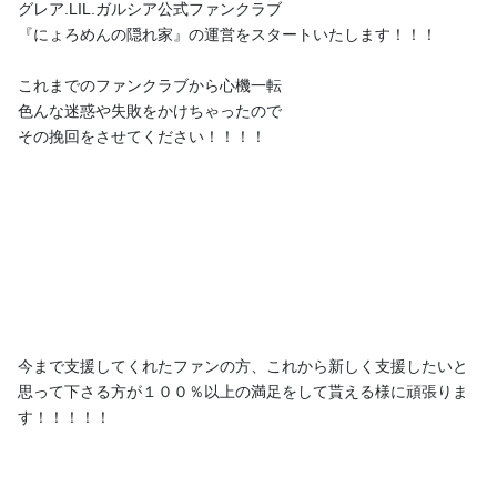
良くできる場になればなと思います♪ウエルカムにょろん♪
グレア.LIL.ガルシア公式ファンクラブ
『にょろめんの隠れ家』の運営をスタートいたします！！！
投稿
4
これまでのファンクラブから心機一転
色んな迷惑や失敗をかけちゃったので
プロフィール
投稿
トーク
その挽回をさせてください！！！！
にょろめんの隠れ家
2024/12/31
にょろめんへ
今まで支援してくれたファンの方、これから新しく支援したいと
思って下さる方が１００％以上の満足をして貰える様に頑張りま
最後の更新になります！！！ プランの削除申請をしてしまってブ
す！！！！！
ログに閲覧制限をつけれなくなってしまったので今から個チャを
送ります！！ 本当に今までに支えてくれてありがとう！！！ また
ね！！！...