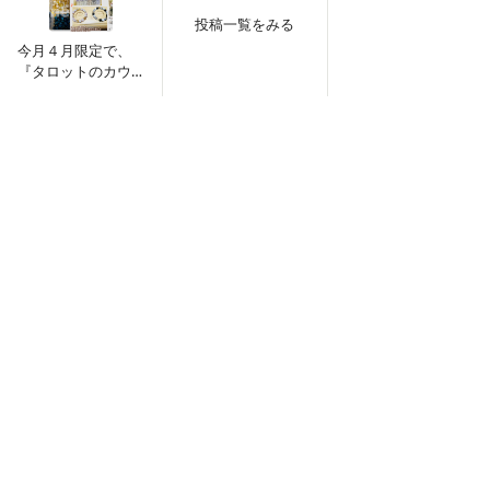
来月からは２００orzにしたいと思います！ 内容を新しくしたと
投稿一覧をみる
こもあるので 予約のページにも書いてありますが、ここでもご紹
今月４月限定で、
介しておきます！ 。。。。。。。。。。。。。。...
『タロットのカウ
ンセリング付きパ
ワーストーン』を
9
0
販売
にょろめんの隠れ家
2024/04/14
今月４月限定で、『タロットのカウンセリング付き
パワーストーン』を販売
今月４月限定で、『タロットのカウンセリング付きパワーストー
ン』を販売します♪ ◇運を上げたい ◇守りを強めたい ◇今足りな
いものを補いたい ◇カウンセリングをうけたい そんなにょろめん
いませんか？？ 今回新しく始めたということで ４月は100...