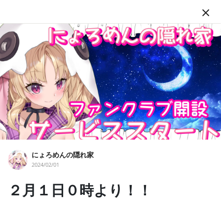
JA
フォロー
にょろめんの隠れ家
にょろめんの隠れ家
2024/02/01
#Vtuber
#個人Vtuber
#ファンクラブ
２月１日０時より！！
新しいファンクラブへようこそ！！ ここは、グレアとにょろめん
がこっそり暮らすお城だよ。 沢山の特典やサービスがお届けする
よ！！ そして普段のYouTubeよりも、もっと皆のそばに行って仲