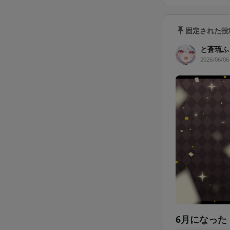
固定された投
と蒼琉ふ
2026/06/06
6月になった