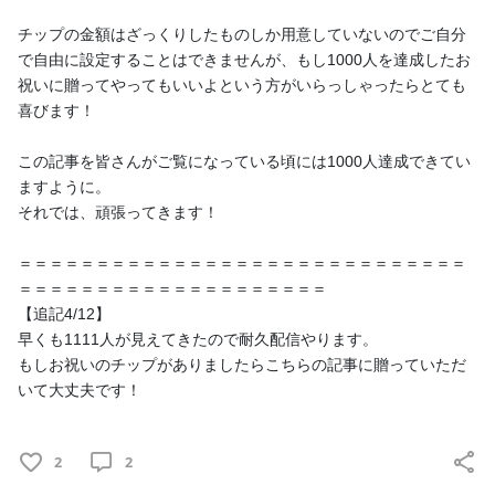
チップの金額はざっくりしたものしか用意していないのでご自分
で自由に設定することはできませんが、もし1000人を達成したお
祝いに贈ってやってもいいよという方がいらっしゃったらとても
喜びます！
【全体公開(チップを贈りたい方向け)】YouTubeチ
ャンネル登録1000人耐久弾き語り配信
この記事を皆さんがご覧になっている頃には1000人達成できてい
ますように。
全体公開の記事を書くのは初めてになります。 おはようございま
それでは、頑張ってきます！
す、黒間タクトです。いつも応援ありがとうございます！ 3/28
(木)21:00より、YouTubeでチャンネル登録者1000人耐久弾き語り
＝＝＝＝＝＝＝＝＝＝＝＝＝＝＝＝＝＝＝＝＝＝＝＝＝＝＝＝＝
配信を行います！ https://youtube.com/live/b4UEnokJcKE 夕方
＝＝＝＝＝＝＝＝＝＝＝＝＝＝＝＝＝＝＝＝
ま...
【追記4/12】
2
2
早くも1111人が見えてきたので耐久配信やります。
もしお祝いのチップがありましたらこちらの記事に贈っていただ
いて大丈夫です！
2
2
プラン一覧