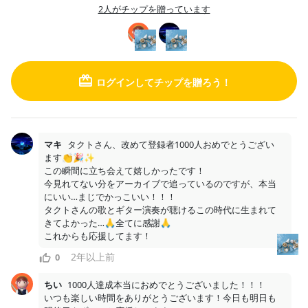
2人がチップを贈っています
ログインしてチップを贈ろう！
あなたにおすすめのファンクラブ
マキ
タクトさん、改めて登録者1000人おめでとうござい
ます👏🎉✨

この瞬間に立ち会えて嬉しかったです！

天星みそら🌌💫
今見れてない分をアーカイブで追っているのですが、本当
綺羅魔ヤミ
桃堂まひる
歌い手ミツハ
にいい…まじでかっこいい！！！

タクトさんの歌とギター演奏が聴けるこの時代に生まれて
きてよかった…🙏全てに感謝🙏

これからも応援してます！
2年以上前
0
ちい
1000人達成本当におめでとうございました！！！

いつも楽しい時間をありがとうございます！今日も明日も