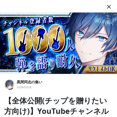
JA
フォロー
黒間同志の集い
黒間同志の集い
2024/03/28
VTuber
男性Vtuber
ギター
音楽
弾き語り
【全体公開(チップを贈りたい
バーチャル黒魔道士の黒間タクトです。 プラン内容によって日記
閲覧やDisicordサーバー加入、個別通話等の特典があります。 支
方向け)】YouTubeチャンネル
援いただいた金額は主に活動費に充てさせていただきます。 無理