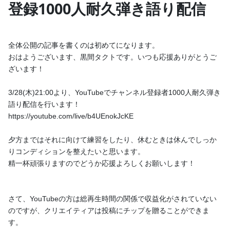
のない範囲でご支援いただけると幸いです！
登録1000人耐久弾き語り配信
投稿
1
全体公開の記事を書くのは初めてになります。
おはようございます、黒間タクトです。いつも応援ありがとうご
プロフィール
投稿
トーク
ざいます！
3/28(木)21:00より、YouTubeでチャンネル登録者1000人耐久弾き
語り配信を行います！
https://youtube.com/live/b4UEnokJcKE
黒間同志の集い
夕方まではそれに向けて練習をしたり、休むときは休んでしっか
2024/03/28
りコンディションを整えたいと思います。
精一杯頑張りますのでどうか応援よろしくお願いします！
さて、YouTubeの方は総再生時間の関係で収益化がされていない
のですが、クリエイティアは投稿にチップを贈ることができま
す。