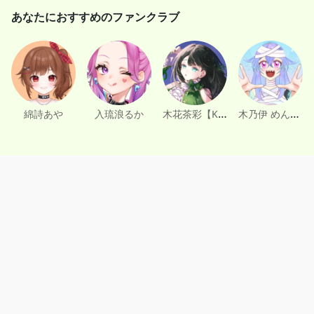
あなたにおすすめのファンクラブ
木花茶彩【Konohana Saaya】
木乃伊 めんま◎❤️‍🩹
綿詩あや
入琉浪るか