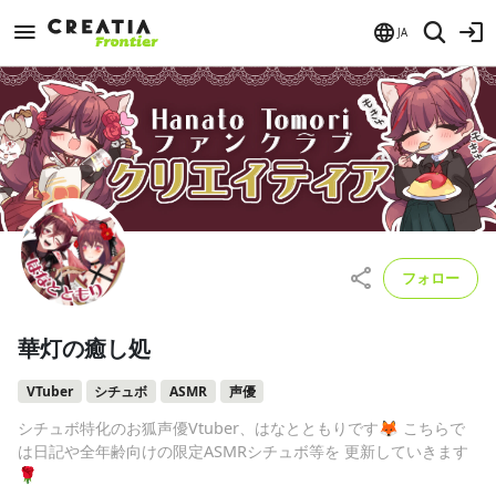
JA
フォロー
華灯の癒し処
VTuber
シチュボ
ASMR
声優
シチュボ特化のお狐声優Vtuber、はなとともりです🦊 こちらで
は日記や全年齢向けの限定ASMRシチュボ等を 更新していきます
🌹