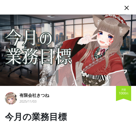
JA
フォロー
月額
1000
有限会社きつね
円
有限会社きつね
2025/11/03
VTuber
Vsinger
歌ってみた
個人勢Vtuber
今月の業務目標
社長が歌うだけの会社｢有限会社きつね｣の社長 Vsingerの 狐花 て
ん(きつねばな てん)です。 しっぽは4本です🦊
投稿