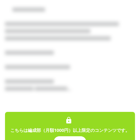
64
      □□□□□□□□

プロフィール
投稿
商品
トーク
レッスン
□□□□□□□□□□□□□□□□□□□□□□□□□□□□

□□□□□□□□□□□□□□□□□□□□□

□□□□□□□□□□□□□□□□□□□□□□□□□□

□□□□□□□□□□□□

□□□□□□□□□□□□□□□□

固定された投稿
有限会社きつね
□□□□□□□□□□□□

2025/04/01
□□□□□□□ □□□□□□□□...

社内広報🦊
現在どんなグッズが発売中なのか、どんな施策が動いているのか
を下記にまとめておきます。■社長2Dクラファン開始！詳細はこ
ちら▼ https://frontier.creatia.cc/fanclubs/1687/posts/62444■
こちらは編成部（月額1000円）以上限定のコンテンツです。
オリジナルソング 各種音楽ストリーミングサービスにて配信中h
ttp...