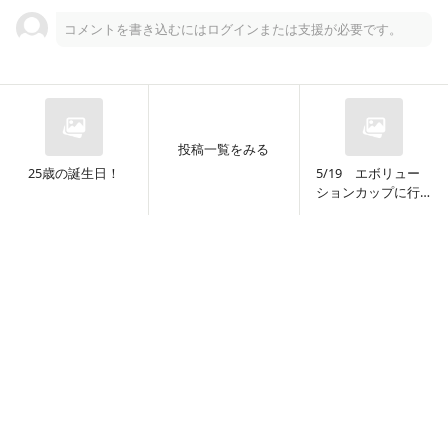
コメントを書き込むにはログインまたは支援が必要です。
新しいマイク、ゼンハイザーのE945を買った話。
皆さんこんかな！ 今日は新しいマイクを買った話をします。 買っ
たのはSENNHEISER（ゼンハイザー）のE945というマイクです！
投稿一覧をみる
メーカーサイトURL https://www.sennheiser.com/ja-jp/catalog/
25歳の誕生日！
5/19 エボリュー
products/microphones/e-945/e-...
ションカップに行
ってきました！
0
0
月額
500
円
橙坂奏兎のファンクラブ
2024/11/03
最近のオフ日の活動
□□□□□□□□ □□□□□□□□□□□□□□□□□□□□□□□
□□□□□□□□□□□□□□ □□□□□□□□□□□□□□□□□
□□□□□□□□□□□□□□□□□□□□□□□□□□□□□□□□