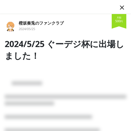
JA
月額
500
円
橙坂奏兎のファンクラブ
2024/05/25
2024/5/25 ぐーデジ杯に出場し
ました！
フォロー
      □□□□□□□□

橙坂奏兎のファンクラブ
□□□□□□□□□□□□□□□□□□□□□□□□□□□□□□□□
□□□□□□□□□□□□□

VTuber
男性Vtuber
麻雀
こんかな！ ARCADIA所属 1期生、関西弁で喋るvtuberの橙坂奏兎
□□□□□□□□□□□□□□□□□□□□□□□

です！ YouTubeにて21時から配信を行っております！
投稿
支援者
□□□□□□□□□□□□□□□□□□□□□□□□□
