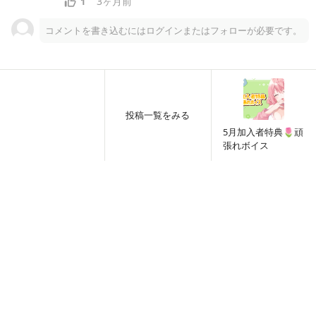
3ヶ月前
1
５月頑張れボイス.MP3
e
コメントを書き込むにはログインまたはフォローが必要です。
o
投稿一覧をみる
5月加入者特典🌷頑
張れボイス
こちらはお近づきプラン（月額1000円）以上限定のコンテン
ツです。
支援する