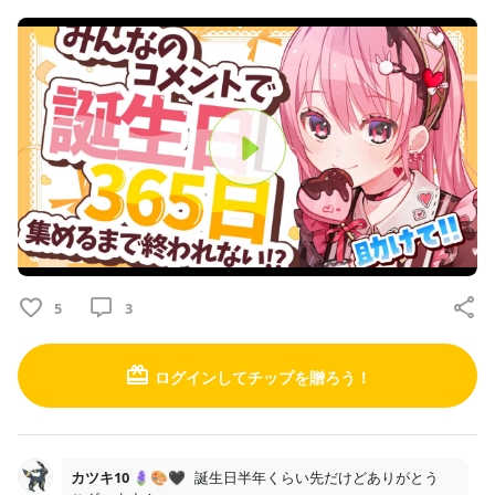
投稿
36
プロフィール
投稿
トーク
レッスン
P
l
a
Uzuki Lona Fan Club
2026/05/07
5
3
y
お誕生日の君へ！ボイス
V
誕生日集め配信で決まった誕生日ボイスです！ 自分の誕生日の日
ログインしてチップを贈ろう！
にも！何でもない日でも！ ボイス聞いてくれたら嬉しいな✨ 100
i
日間という期限付きですがこちらのURLからもダウンロードでき
ます！ https://40.gigafile.nu/0815-c04ea80e734f3b9f69cc...
d
カツキ10 🪻🎨🖤
誕生日半年くらい先だけどありがとう
お誕生日の君へ！ボイス.MP3