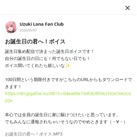
JA
Uzuki Lona Fan Club
2026/05/07
お誕生日の君へ！ボイス
誕生日集め配信で決まった誕生日ボイスです！

自分の誕生日の日にも！何でもない日でも！

ボイス聞いてくれたら嬉しいな✨

フォロー
100日間という期限付きですがこちらのURLからもダウンロードで
https://40.gigafile.nu/0815-c04ea80e734f3b9f69ccf42e70e2ce
Uzuki Lona Fan Club
d2e
#Vtuber
#Vsinger
#新人VTuber
#新人Vsinger
#卯月ロナ
本心では全員の誕生日に家に駆けつけたいと思っています。

#個人勢VTuber
でもみんなに通報されちゃいそうなのでやめときます（・∀・）
こんろな！ロナと書いて叶えると読む！歌うピンクうさぎVtuber
🐰 みんなに幸せを届けるべく毎日奮闘中です！
お誕生日の君へ！ボイス.MP3