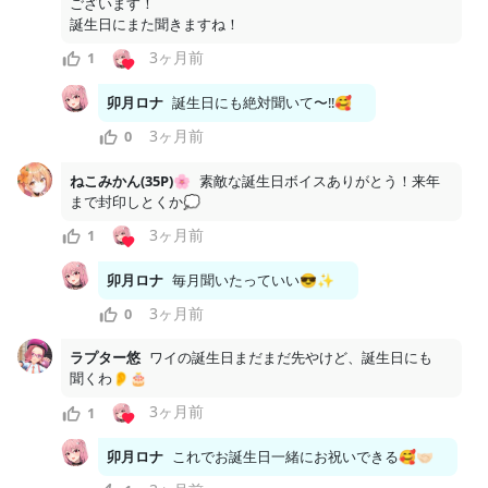
ございます！

e
誕生日にまた聞きますね！
3ヶ月前
1
o
卯月ロナ
誕生日にも絶対聞いて〜!!🥰
3ヶ月前
0
P
ねこみかん(35P)🌸
素敵な誕生日ボイスありがとう！来年
まで封印しとくか💭
l
3ヶ月前
1
a
卯月ロナ
毎月聞いたっていい😎✨
3ヶ月前
5
3
0
y
ラプター悠
ワイの誕生日まだまだ先やけど、誕生日にも
V
聞くわ👂🎂
月額
1000
円
Uzuki Lona Fan Club
3ヶ月前
1
i
2026/05/01
卯月ロナ
これでお誕生日一緒にお祝いできる🥰🤝🏻
5月加入者特典🌷頑張れボイス
d