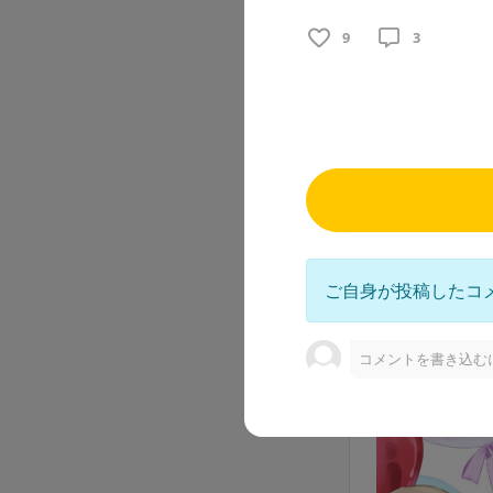
が、いま、転ん
9
3
す 1日たって、
院行ってきます
ことばかりなのが
6
2
福喜多り
2026/06/27
ご自身が投稿したコ
【限定公開】
コメントを書き込む