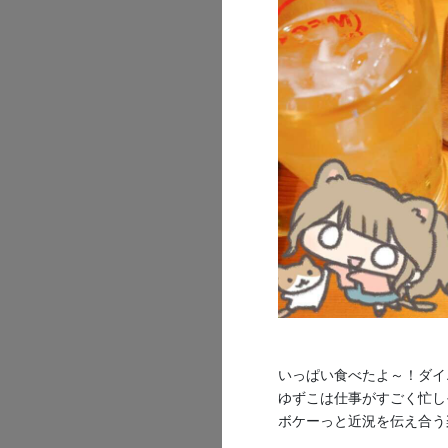
福喜多り
2026/07/31
【限定公開】
いっぱい食べたよ～！ダイ
ゆずこは仕事がすごく忙し
ボケーっと近況を伝え合う