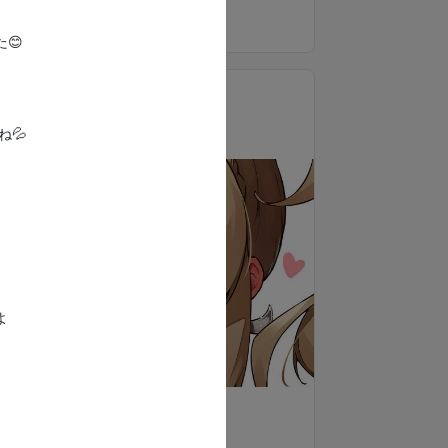
🐈月1回のDiscord通話(20分)
もっと見る
・通話を希望の方はDMで連絡してね
😊
・翌月まで繰り越しが出来ます
・通話の予約やご連絡がない場合は、支援とし
て受け取らせていただきます
すーぱー神様プラン
20,000
月額
円（税込）
💦
よ
支援する