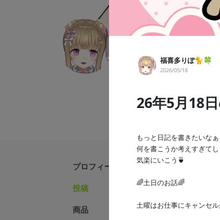
福喜多りぽ🐈🍀
福喜多りぽ🐈🍀
VTuber
レトロゲーム
睡眠導
2026/05/18
癒し系ほろ酔いお姉さんVtuber
セラピストをしています✨ サ
26年5月18
もっと日記を書きたいなぁ
何を書こうか考えすぎてし
気楽にいこう🍵
プロフィール
🌈土日のお話🌈
投稿
福喜多り
土曜はお仕事にキャンセル
商品
2026/08/02