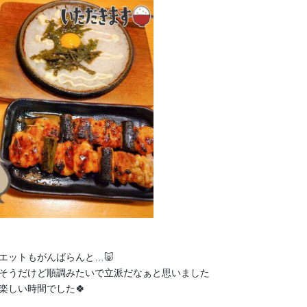
月額
500
円
ぽ🐈🍀
2026年7月の限定裏話ボイスブログ🐈🍀
エットもがんばらんと…🐷
そうだけど順調みたいで立派だなぁと思いました
楽しい時間でした🍀