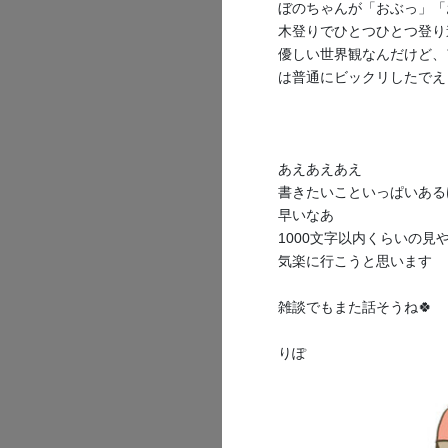
ぼのちゃんが「おぶっ」「
木登りでひとつひとつ登り
優しい世界観なんだけど、
は普通にビックリしたでえ
【浴衣ちびり
定壁紙
あえあえあえ
□□□□□□□□
書きたいこといっぱいある
□□□□□□□□
早いなあ
□□□□□□□□
1000文字以内くらいの
□□□□□□□□
気楽に行こうと思います
雑談でもまた話そうね🍀
こちらはだい
りぽ