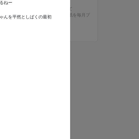
るねー
🐈だいふくちゃんプランの特典すべて
🐈手書きメッセージ＆お名前入り壁紙を毎月プ
ゃんを平然としばくの最初
レゼント
🐈月1回のDiscord通話(60分)
もっと見る
・通話を希望の方はDMで連絡してね
・翌月まで繰り越しが出来ます
・通話の予約やご連絡がない場合は、支援とし
て受け取らせていただきます