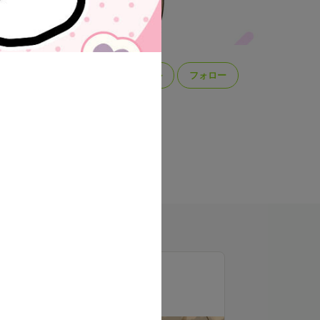
スケジュール
フォロー
・心理療法
投稿
114
ラン一覧
だいふくちゃんプラン
500
月額
円（税込）