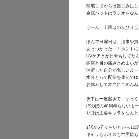
帰宅してからは楽しみにして
こちらはだい
金属バットはラジオをなん
うーん、土曜はのんびりし
ほんで日曜日は、用事や買
6
5
あっつかった～！ホントに
UVケアとか日傘もしてた
頭痛と目の痛みとめまいが
油断した自分が悔しいよー
福喜多り
水分とって配信を休んでゆ
2026/07/19
お休みして本当にごめんね🙇‍
夜中は一度起きて、ゆっくり
ぼのぼの40周年らしいよ
りぽは主要キャラをなんと
1話が5分くらいだから1
キャラもボイスも世界観も