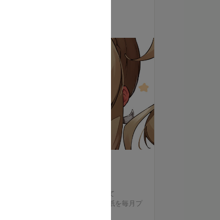
・ご支援はすべて活動資金に充てさせていただ
神様プラン
きます
10,000
月額
円（税込）
支援する
🐈だいふくちゃんプランの特典すべて
🐈手書きメッセージ＆お名前入り壁紙を毎月プ
レゼント