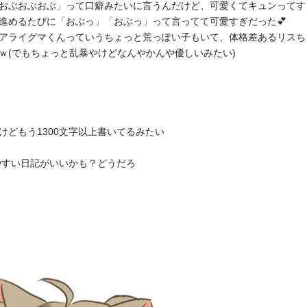
おぶおぶおぶ」って口癖みたいに言うんだけど、可愛くてキュンってす
進めるたびに「おぶっ」「おぶっ」って言ってて可愛すぎだった💕
アライグマくんっていうちょっと荒っぽい子もいて、体格差あるリスち
ｗ(でもちょっと乱暴やけどなんやかんや優しいみたい)
ぽ限定壁紙】7月の新イラスト先行公開＆限
□□□□□□□□□□□□□□□□□□□□□□□□□ □□□
けどもう1300文字以上書いてるみたい
□□□□□□□□□□□□□□□□□□ □□□□□□□□□□
□□□□□ □□□□□□□□ □□□□□□□□□□□ □□□
見やすい日記がいいかも？どうだろ
□□□□□ □□□□□□□ □□□□□□□□□□□□□□...
ふくちゃんプラン（月額500円）以上限定のコンテンツで
す。
支援する