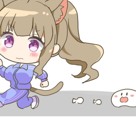
ぽ🐈🍀
2026年7月のやることメモ＆通話可能日🐈🍀
くなってしまいました🥲 昨日の配信でもお伝えしたのです