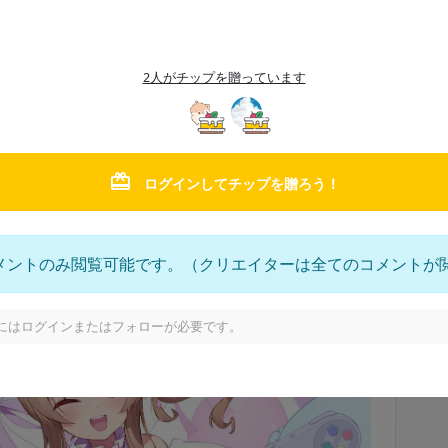
で顔が傷だらけ…、 手首も強く捻ってピエーってなってま
手首が曲げられないくらい腫れてきちゃいました あした病
ね 痛いよぉぉ なんだか、災難続きで…、それも自業自得な
2人がチップを贈っています
また肯定...
ログインしてチップを贈ろう！
月額
500
円
ぽ🐈🍀
メントのみ閲覧可能です。（クリエイターは全てのコメントが
2026年6月の限定裏話ボイスブログ🐈🍀
にはログインまたはフォローが必要です。