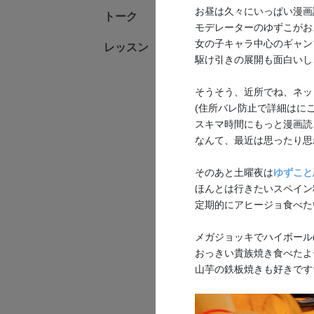
お昼は久々にいっぱい漫画
トーク
モデレーターのゆずこがお
女の子キャラ中心のギャン
レッスン
駆け引きの展開も面白いし
そうそう、近所でね、ネッ
(住所バレ防止で詳細はにご
スキマ時間にもっと漫画読
なんて、最近は思ったり思
そのあと土曜夜は
ゆずこと
ほんとは行きたいスペイン
【全体公開】
定期的にアヒージョ食べたい
あっという間に
メガジョッキでハイボール
ちゃってないか
おっきい貴族焼き食べたよ
多りぽのディス
山芋の鉄板焼きも好きです
のかたはぜひ入ってみてね
6
1