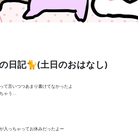
入
催眠音声
ASMR
催眠
🍀 平日20時～/日曜17時～Youtube配信🎶 Vtuberしながら催眠
ブチャンネルではヒーリング音声動画も投稿してるよ😊
日の日記🐈(土日のおはなし)
って言いつつあまり書けてなかったよ
ちゃう…
プ
ぽ🐈🍀
が入っちゃってお休みだったよー