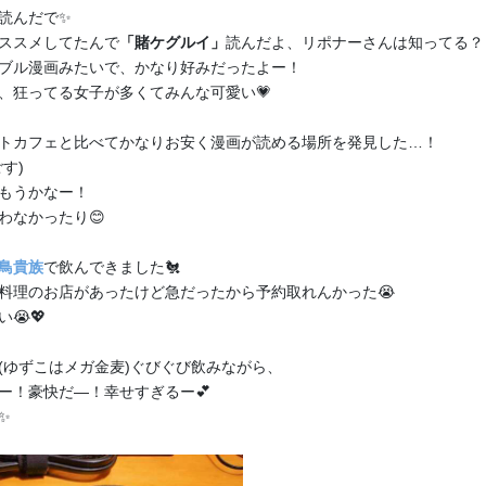
読んだで✨
ススメしてたんで
「賭ケグルイ」
読んだよ、リポナーさんは知ってる？
ブル漫画みたいで、かなり好みだったよー！
、狂ってる女子が多くてみんな可愛い💗
トカフェと比べてかなりお安く漫画が読める場所を発見した…！
す)
もうかなー！
わなかったり😊
鳥貴族
で飲んできました🐔
料理のお店があったけど急だったから予約取れんかった😭
2026年8月のやることメモ＆通話可能日🐈🍀
😭💖
8月になっちゃいましたね🍉✨ 暑い日が続いてますがバテ
(ゆずこはメガ金麦)ぐびぐび飲みながら、
な？ ご自愛しながら楽しくやっていこうね～！ 先月、福喜
ー！豪快だ―！幸せすぎるー💕
コードサーバーができました↓どなたでも入れるので、まだ
✨
🍀 https://discord.gg/CYhBqqqcZF ...