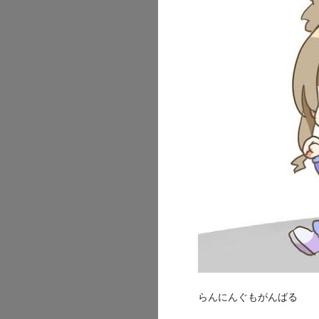
5
3
福喜多り
2026/07/03
【全体公開】
らんにんぐもがんばる
月初の更新が遅