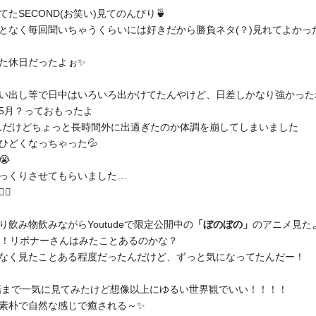
たSECOND(お笑い)見てのんびり🍵
ふくちゃんプラン（月額500円）以上限定のコンテンツで
となく毎回聞いちゃうくらいには好きだから勝負ネタ(？)見れてよかった
す。
支援する
た休日だったよぉ✨
い出し等で日中はいろいろ出かけてたんやけど、日差しかなり強かったね
5月？っておもったよ
んだけどちょっと長時間外に出過ぎたのか体調を崩してしまいました
ひどくなっちゃった💦
月額
😭
500
円
ぽ🐈🍀
っくりさせてもらいました…
♀️
飲み物飲みながらYoutudeで限定公開中の
「ぼのぼの」
のアニメ見た
ー！リポナーさんはみたことあるのかな？
なく見たことある程度だったんだけど、ずっと気になってたんだー！
0話まで一気に見てみたけど想像以上にゆるい世界観でいい！！！！
素朴で自然な感じで癒される～✨