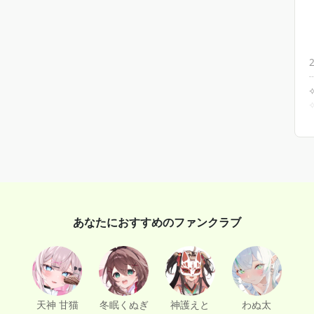
あなたにおすすめのファンクラブ
天神 甘猫
冬眠くぬぎ
神護えと
わぬ太