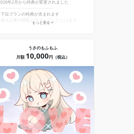
2026年2月から特典が変更されました
┈┈┈┈┈┈┈┈┈┈┈┈┈
⟡下位プランの特典が含まれます
⟡過去記事の閲覧とDLをしていただけます
もっと見る
⟡6カ月加入特典(希望者のみ・申告制)
・サイン入りミニ色紙
・直筆落書き入りフォト風カード(紙)
☆BOOTHでのお届けになりますので支援金とは
うさのもふもふ
別に、約100円と送料がかかります
10,000
☆申告制です、合計6カ月目のお支払いをして
月額
円（税込）
いただいた月にDMでお知らせください
☆こちらは2026年2月加入分より計算します、
それ以前の加入分は含まれません