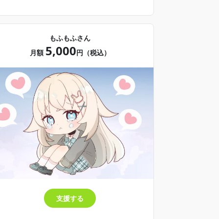
み）
⟡オリジナルサイズイラスト（不定期・無い月
もあります/当月のみ）
⟡PC用・スマホ用壁紙（不定期・無い月もあり
もふもふさん
ます/当月のみ）
5,000
月額
円（税込）
詳しくはプロフィールをみてね
支援する