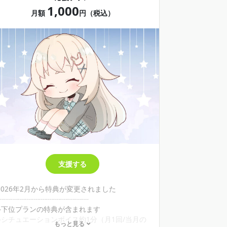
詳しくはプロフィールをみてね
1,000
月額
円（税込）
支援する
2026年2月から特典が変更されました
┈┈┈┈┈┈┈┈┈┈┈┈┈
⟡下位プランの特典が含まれます
⟡シチュエーションボイス約1分（月1回/当月の
もっと見る