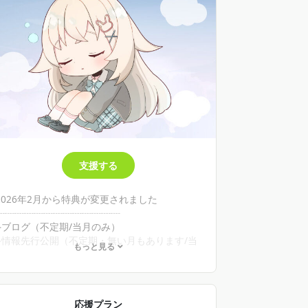
支援する
2026年2月から特典が変更されました
┈┈┈┈┈┈┈┈┈┈┈┈┈
⟡ブログ（不定期/当月のみ）
⟡情報先行公開（不定期・無い月もあります/当
もっと見る
月のみ）
⟡Xの鍵アカウントへご招待（加入月のみ）
⟡PC用壁紙（月1回/当月のみ）
応援プラン