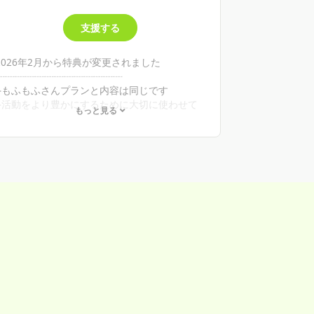
支援する
2026年2月から特典が変更されました
┈┈┈┈┈┈┈┈┈┈┈┈┈
⟡もふもふさんプランと内容は同じです
⟡活動をより豊かにするために大切に使わせて
もっと見る
いただきます
詳しくはプロフィールをみてね