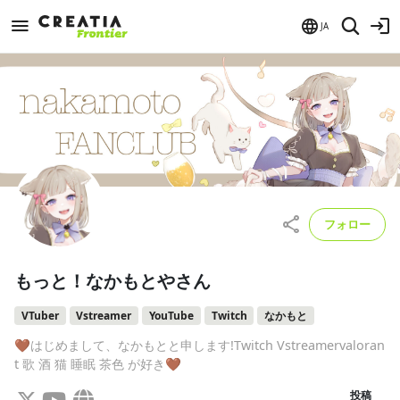
JA
フォロー
もっと！なかもとやさん
VTuber
Vstreamer
YouTube
Twitch
なかもと
🤎はじめまして、なかもとと申します!Twitch Vstreamervaloran
t 歌 酒 猫 睡眠 茶色 が好き🤎
投稿