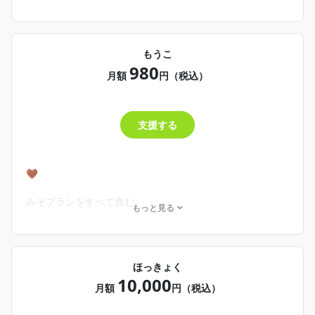
・歌ってみた・イラストの先行公開
・限定Discordサーバーへご招待(Twitchサブ限サーバーと
は別)
・飲み会への参加(初回のみ)(ROM可)
もうこ
お試し加入お待ちしてます💌
980
※2回目以降も参加するには"もうこ"以上へのプラン変更が
月額
円（税込）
必要です
支援する
🤎
みそプランをすべて含む
もっと見る
・飲み会への参加(月1開催)(ROM可)
ほっきょく
10,000
月額
円（税込）