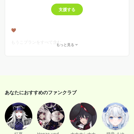
支援する
🤎
もうこプランをすべて含む
もっと見る
・月1通話権(Dircordサーバーで実施)
・加入後 直筆サイン入りチェキプレゼント(fansfer登録必
須)(まだお渡しできてません、ごめんなさい🙇🏻‍♀️)
・誕生日月にボイス入りデジタルチェキプレゼント(申告制)
🤎
あなたにおすすめのファンクラブ
Henze und Rethel
紅葛
ナナホシナナ
猫音 うゆ