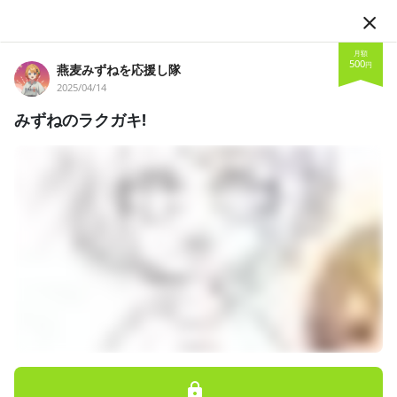
JA
月額
500
円
燕麦みずねを応援し隊
2025/04/14
みずねのラクガキ!
フォロー
燕麦みずねを応援し隊
Vライバー
みんなの近所のお姉ちゃん❣️燕麦みずねと申します❣️ 現在IRIA
Mにて活動中💭 YouTubeも準備中💭 限定記事や限定がはくみず
ねアイコンの配布などをする予定です💭