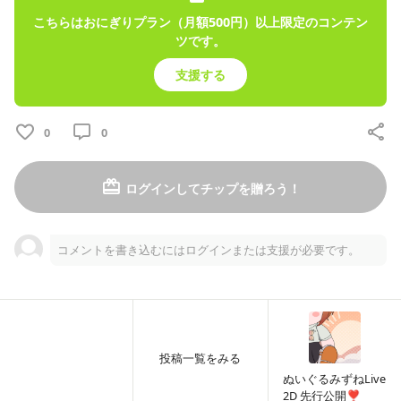
投稿
こちらはおにぎりプラン（月額500円）以上限定のコンテン
8
ツです。
支援する
プロフィール
投稿
商品
トーク
レッスン
0
0
ログインしてチップを贈ろう！
月額
500
円
燕麦みずねを応援し隊
2025/04/14
コメントを書き込むにはログインまたは支援が必要です。
みずねのラクガキ!
投稿一覧をみる
ぬいぐるみずねLive
2D 先行公開❣️