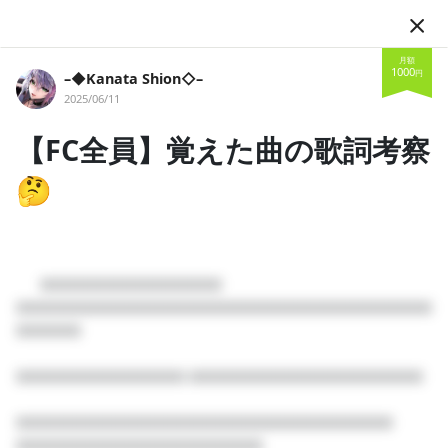
JA
月額
1000
円
–◆Kanata Shion◇–
2025/06/11
【FC全員】覚えた曲の歌詞考察
🤔
フォロー
      □□□□□□□□□□□□□□

□□□□□□□□□□□□□□□□□□□□□□□□□□□□□□□□
–◆Kanata Shion◇–
□□□□□

＃VTuber
＃Vsinger
＃ゲーム実況
＃歌い手
＃ASMR
□□□□□□□□□□□□□ □□□□□□□□□□□□□□□□□□

＃シチュエーションボイス
こんかな！💍🦋ここはVtuber叶多シオンともっと近い距離で応
□□□□□□□□□□□□□□□□□□□□□□□□□□□□□

援ができるファンクラブです！通話やDM、チェキの郵送や日々の
□□□□□□□□□□□□□□□□□□□
