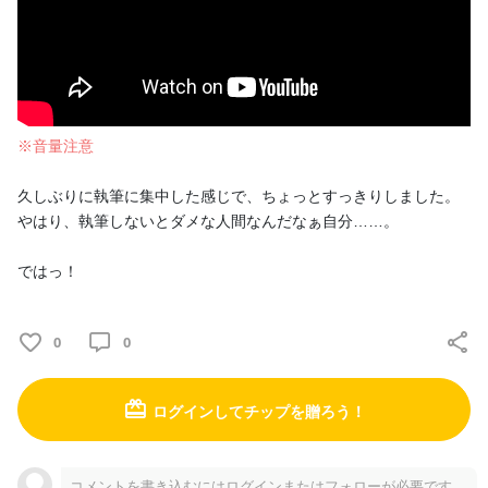
♪
見てくださる方、小説読んでくださる方、新規ご支援、ご支援の
継続、ご閲覧ありがとうございます！皆様の応援が仕神の支えに
なっております！ 「今日、ケ〇タッキーにしなぁい？」 ……のフ
レーズが離れなくなり、とうとうケ〇タッキーを買いに行きまし
※音量注意
た。 おー……え？ ランチにするとお得？ そんなのもあるん...
久しぶりに執筆に集中した感じで、ちょっとすっきりしました。
0
0
やはり、執筆しないとダメな人間なんだなぁ自分……。
ではっ！
チョコは必需品です
2022/11/08
0
0
【蒼の魔法士/更新】第9話？え、やっと9話目？
見てくださる方、小説読んでくださる方、新規ご支援、ご支援の
ログインしてチップを贈ろう！
継続、ご閲覧ありがとうございます！皆様の応援が仕神の支えに
なっております！蒼の魔法士ひさびさ更新 お待たせしすぎてます
よ。 執筆したかと思ったら推敲にルビ振りに……んで、書きなお
コメントを書き込むにはログインまたはフォローが必要です。