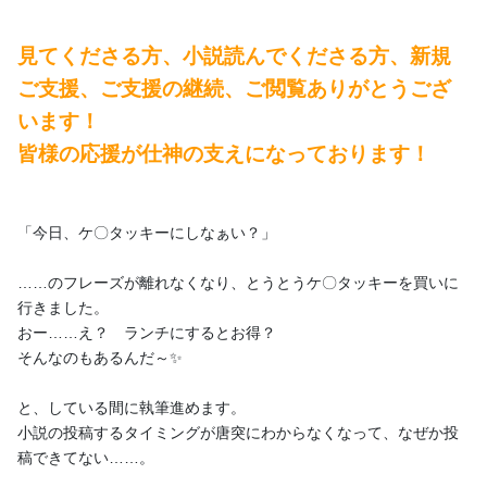
す。うちの子·ぷらちながVtuberとして宣伝隊長しております。
投稿
見てくださる方、小説読んでくださる方、新規
55
ご支援、ご支援の継続、ご閲覧ありがとうござ
います！
プロフィール
投稿
商品
トーク
皆様の応援が仕神の支えになっております！
「今日、ケ〇タッキーにしなぁい？」
……のフレーズが離れなくなり、とうとうケ〇タッキーを買いに
チョコは必需品です
行きました。
2022/12/28
おー……え？　ランチにするとお得？
【先行公開】蒼の魔法士12話目以降のどこか
そんなのもあるんだ～✨
見てくださる方、小説読んでくださる方、新規ご支援、ご支援の
と、している間に執筆進めます。
継続、ご閲覧ありがとうございます！皆様の応援が仕神の支えに
小説の投稿するタイミングが唐突にわからなくなって、なぜか投
なっております！蒼の魔法士の更新遅くね？申し訳ありません💦
稿できてない……。
おっしゃる通りです……。 執筆はスマホでポチポチしているので