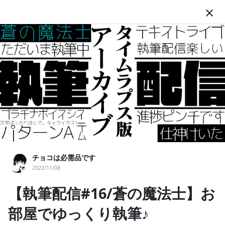
JA
フォロー
チョコは必需品です
チョコは必需品です
2022/11/08
チョコ
小説
蒼マホ
イラスト
VRoid
執筆
配信
【執筆配信#16/蒼の魔法士】お
プラチナ
VTuber
オリジナル
読んでくださりありがとうございます！ 仕神けいた（Tsukagami
部屋でゆっくり執筆♪
Keita・つかがみけいた）と申します。 小説とか書いて配信してま