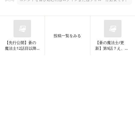
してまた推敲ルビ振り……の繰り返しで全然、全っ然更新できてな
かっ...
0
0
投稿一覧をみる
【先行公開】蒼の
【蒼の魔法士/更
チョコは必需品です
魔法士12話目以降
新】第9話？え、や
2022/10/30
のどこか
っと9話目？
【執筆配信#15/蒼の魔法士】推敲ゆっくりやりまし