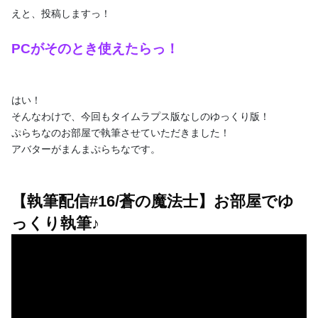
すが、話を区切るのにどしてもPCでないと収集つかない状態にな
えと、投稿しますっ！
って...
0
0
PCがそのとき使えたらっ！
はい！
チョコは必需品です
そんなわけで、今回もタイムラプス版なしのゆっくり版！
2022/11/08
ぷらちなのお部屋で執筆させていただきました！
アバターがまんまぷらちなです。
【執筆配信#16/蒼の魔法士】お部屋でゆ
っくり執筆♪
【執筆配信#16/蒼の魔法士】お部屋でゆっくり執筆