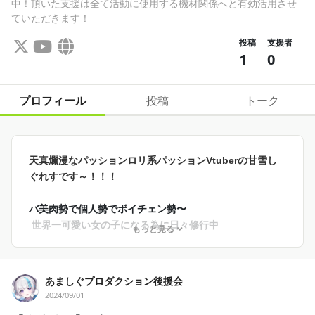
中！頂いた支援は全て活動に使用する機材関係へと有効活用させ
ていただきます！
投稿
支援者
1
0
プロフィール
投稿
トーク
天真爛漫なパッションロリ系パッションVtuberの甘雪し
ぐれすです～！！！ 
バ美肉勢で個人勢でボイチェン勢〜
 世界一可愛い女の子になる為に日々修行中 
もっと見る
こよなくゲームを愛する者でパッションさく裂しがち！ 
愛車はロードスターNB 
あましぐプロダクション後援会
大体週４日ペースで配信中～
2024/09/01
基本はYoutube＆Twitchでの配信ですが、ゲリラ配信の