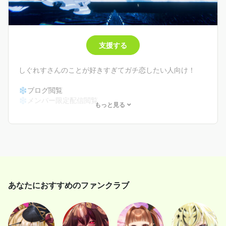
支援する
しぐれすさんのことが好きすぎてガチ恋したい人向け！
❄ブログ閲覧
❄メンバー限定配信閲覧
もっと見る
❄メンバー限定Discord招待
❄月１ボイスリクエスト券
＋
❄月１回ビデオメッセージ
or❄サイン入り待ち受け画像
or❄月１回VRChat内おデート券
あなたにおすすめのファンクラブ