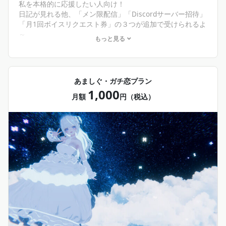
私を本格的に応援したい人向け！
日記が見れる他、「メン限配信」「Discordサーバー招待」
「月1回ボイスリクエスト券」の３つが追加で受けられるよ
～
もっと見る
❄ブログ閲覧
＋
❄メンバー限定配信閲覧
あましぐ・ガチ恋プラン
❄メンバー限定Discord招待
1,000
❄月１ボイスリクエスト券
月額
円（税込）