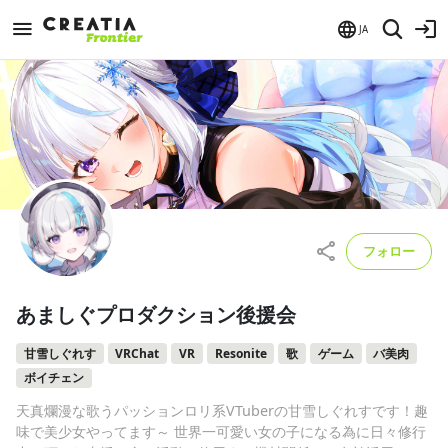
JA
フォロー
あましぐプロダクション後援会
甘雪しぐれす
VRChat
VR
Resonite
歌
ゲーム
バ美肉
ボイチェン
天真爛漫な歌うパッションロリ系VTuberの甘雪しぐれすです！趣
味で美少女やってます～ 世界一可愛い女の子になる為に日々修行