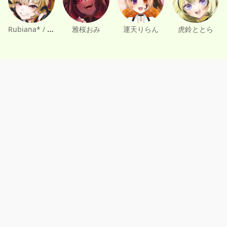
Rubiana* / ルビアーナ
雅桜おみ
運天りらん
虎鈴ととら