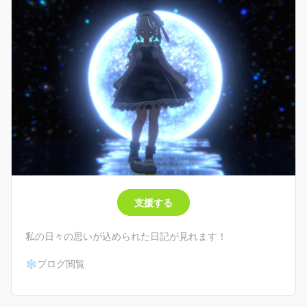
❄プラン一覧❄
あましぐ・スターターキット
月額200円
・ブログ閲覧(不定期)
私の日々の思いが込められた日記が見れます！
あましぐ・応援プラン
月額500円
・ブログ閲覧
・メンバー限定配信閲覧
支援する
・メンバー限定Discord招待
・月１ボイスリクエスト券
私の日々の思いが込められた日記が見れます！
あましぐ・ガチ恋プラン
❄ブログ閲覧
月額1000円
・ブログ閲覧