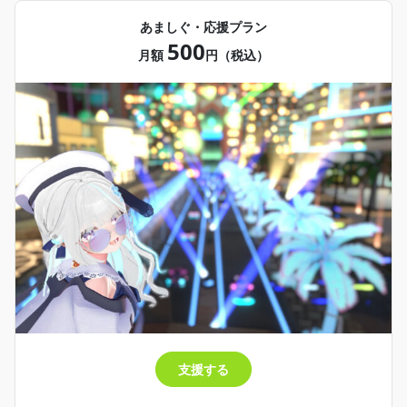
・メンバー限定配信閲覧
あましぐ・応援プラン
・メンバー限定Discord招待
500
月額
円（税込）
・月１ボイスリクエスト券
・月１回ビデオメッセージ
・サイン入り待ち受け画像(不定期)
・月１回VRChat内おデート券
支援する