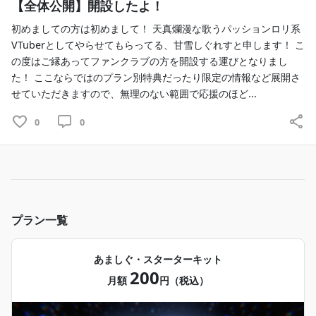
【全体公開】開設したよ！
ときはTwitchで行います 
配信スケジュールはYoutubeチャンネルのトップでお見逃
初めましての方は初めまして！ 天真爛漫な歌うパッションロリ系
しなく！
VTuberとしてやらせてもらってる、甘雪しぐれすと申します！ こ
の度はご縁あってファンクラブの方を開設する運びとなりまし
ファンマーク :  ❄🚗
た！ ここならではのプラン別特典だったり限定の情報など展開さ
せていただきますので、無理のない範囲で応援のほど...
❄ハッシュタグ❄
0
0
総合 : #甘雪しぐれす
L とりあえずなんか呟きたい！ってのはこちらで
※切り抜きも可
ファンアート : #あましぐあーと
プラン一覧
L どんなイラスト(VR内の写真も！)でも嬉しいです！
あましぐ・スターターキット
配信タグ : #お喋りしぐれすさん
200
L もうTwitterみたいに気軽に呟いてくれ～～～
月額
円（税込）