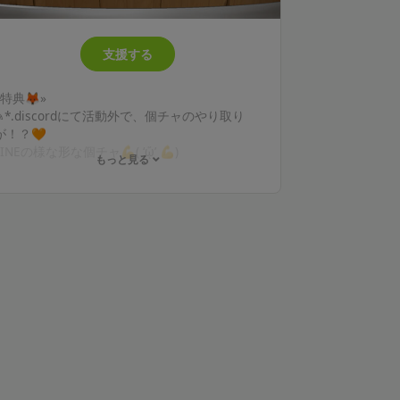
支援する
«特典🦊»
✎*.discordにて活動外で、個チャのやり取り
が！？🧡
LINEの様な形な個チャ💪( ‘ᾥ’ 💪)
もっと見る
✎*.配信外で少しだけ！とか作業ながらとかで
ゲームする時一緒に遊べたり！
（グル内の募集とは別）
✎*.discordにて1on1通話20分👂楽しみすぎる(
´ω`* ) ̖́-
（一緒に予定決めます！）※お互いに画面録画
は禁止
✎*.プライベート日記更新👀
✎*.継続特典でグッズプレゼント🎁
✎*.毎月特典プレゼント有🎁
✎*.モンストマルチ掲示板参加可能！
マルチも絆も攻略・雑談・他ゲーチャンネル
も！