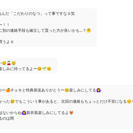
前
んだ「こだわりのなつ」って事ですな☺️笑

！！

〜
に別の連絡手段も確立して貰った方が良いかも…？🤔

□ □□□□□□□□□□□□□□□□ □□□□□□□□□□□□
うよ☺️
□□□□□□□□□ □□□□□□□□□□□□□□□□□□□
前
□□□□□□□□□□□□□□□□□□□□□□□□□□□□
□□□□□□□□□□□□□□□□□□□□□□□□□□□□
🍒🤤

しみに待ってるよー😊🌱😊
前
ー🍊チェキと特典発送ありがとうー😊楽しみにしてる🙆‍♀️

おやつ与え隊（月額500円）以上限定のコンテンツです。
かった😢でもこういう事があると、次回の連絡もちょっとだけ不安になる😔
支援する
いからね🙆‍♀️新衣装楽しみにしてるよ🦊

前