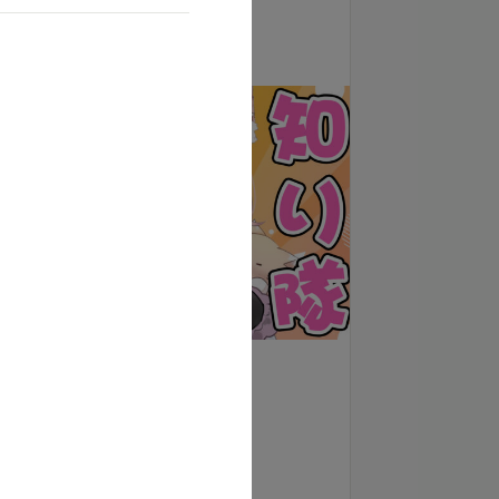
🍊もっと知り隊
3,000
月額
円（税込）
支援する
«特典🦊»
✎*.プライベート日記更新👀
✎*.継続特典でグッズプレゼント🎁