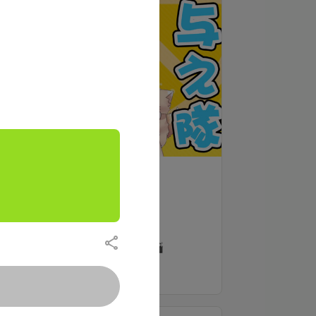
支援する
«特典🦊»
✦プライベート日記が読める📖✐☡
✦動画や画像が先行公開される事も🎬
もっと見る
※事情により上記のプランの実行ができない場
合があります。予めご了承ください。