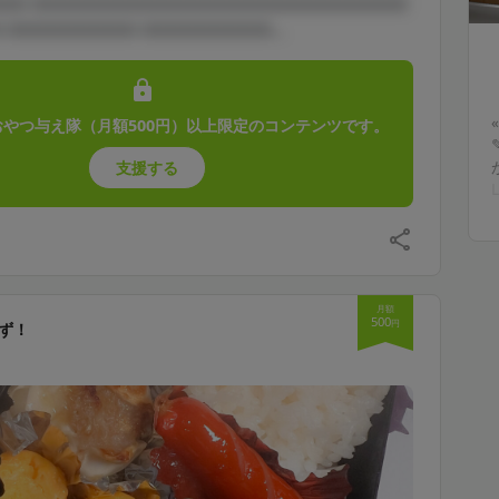
□□ □□□□□□□□□□□□□□□□□□□□□□□□□□
 □□□□□□□□□ □□□□□□□□□...
おやつ与え隊（月額500円）以上限定のコンテンツです。
支援する
*
月額
500
円
ず！