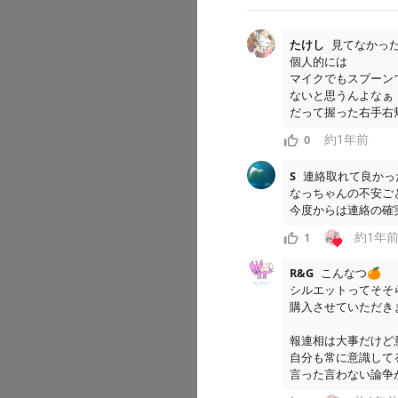
こちらは🍊
たけし
見てなかった
個人的には

マイクでもスプーンで
ないと思うんよなぁ

だって握った右手右
9
0
約1年前
0
S
連絡取れて良かっ
なつみん
なっちゃんの不安ご
今度からは連絡の確
2025/05/21
約1年
1
R&G
こんなつ🍊

シルエットってそそら
購入させていただきまし
報連相は大事だけど
自分も常に意識してる
言った言わない論争