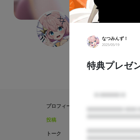
なつみんず！
なつみんず！
#Vtuber
#個人勢VTuber
#
2025/05/19
こんなつ🦊🍊！ ※投稿閲覧
制作費や依頼、機材等に大事に使わせて頂
特典プレゼント発
      □ □□□□□ □

プロフィール
□□□□□□□□□ □□□ 
□□□□□□□□□□□□□□□
投稿
なつみん
□□□□□□□□□□□□□
トーク
2025/05/29
□□□□□□□□□□□□□