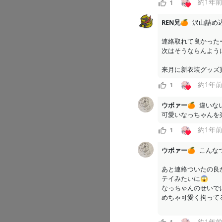
約1年
1
REN兄🍊
沢山詰め込
連絡取れて良かったー
〜お知らせ
次はそうならんよう
□□□□□ □ 
来月に新衣装グッズ買
□□□□□□□□
約1年
1
□□□□□□□□
□ □□□□□□
ウボァー🍊
違いない
□...
可愛いなっちゃんを楽
約1年
1
ウボァー🍊
こんなつ
こちらは🍊
あと連絡ついたの良
テイみたいに😱

なっちゃんのせいではな
9
7
約1年