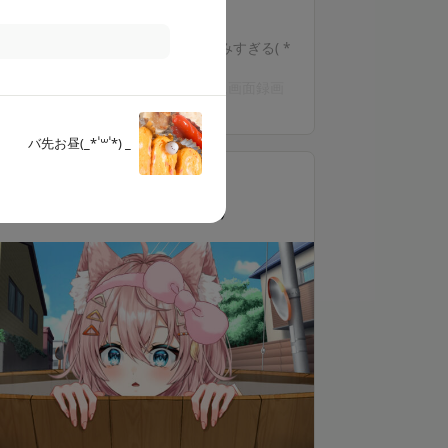
«特典🦊»
✎*.discordにて1on1通話5分👂楽しみすぎる( *
ω`* ) ̖́-
（一緒に予定決めます！）※お互いに画面録画
もっと見る
は禁止
✎*.プライベート日記更新👀
バ先お昼(_* ॑꒳ ॑*) _
✎*.継続特典でグッズプレゼント🎁
✎*.毎月特典プレゼント有🎁
🍊もう養い隊！！
✎*.モンストマルチ掲示板参加可能！
30,000
マルチも絆も攻略・雑談・他ゲーチャンネル
月額
円（税込）
も！
✎*.リアルタイム更新共通スケジュール🌱
✎*.動画や画像が先行公開される事も🎬
✎*.誕生日月に無償通話5分プレゼント🎁→教え
てください！
※事情により上記のプランの実行ができない場
合があります。予めご了承ください。