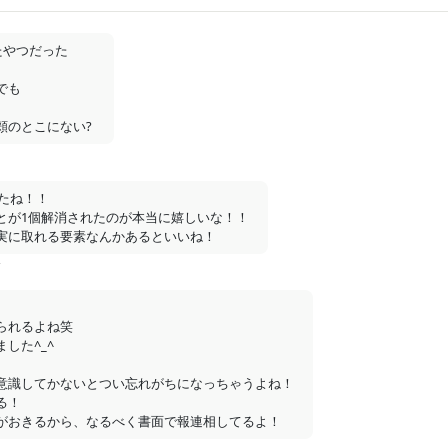
おやつ与え隊（月額500円）以上限定のコンテンツです。
やつだった

支援する
も

頬のとこにない?
たね！！

月額
500
円
ず！
とが1個解消されたのが本当に嬉しいな！！

実に取れる要素なんかあるといいね！
前
れるよね笑

た^_^

意識してかないとつい忘れがちになっちゃうよね！

！

がおきるから、なるべく書面で報連相してるよ！