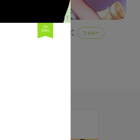
月額
500
円
フォロー
援は、配信機材や配信素材依頼代、
‬🧡！！
投稿
44
ラン一覧
🍊おやつ与え隊
500
月額
円（税込）