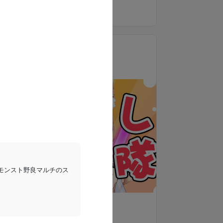
✎*.毎月特典プレゼント有🎁
もっと見る
✎*.モンストマルチ掲示板参加可能！
マルチも絆も攻略・雑談・他ゲーチャンネル
も！
✎*.リアルタイム更新共通スケジュール🌱
🍊応援し隊
✎*.動画や画像が先行公開される事も🎬
10,000
月額
円（税込）
※事情により上記のプランの実行ができない場
合があります。予めご了承ください。
モンスト野良マルチのス
支援する