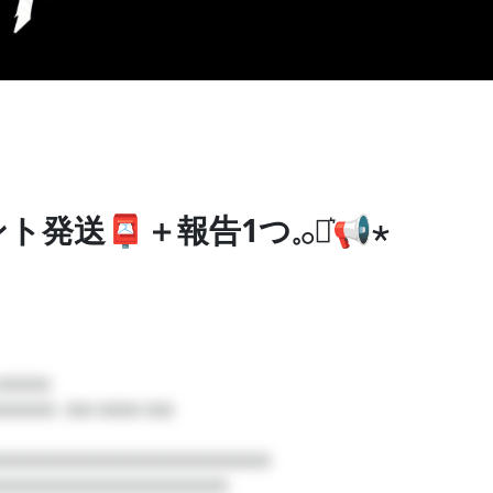
モンスト
#マイクラ
#雑談
#ゲーム実況
出来る場所の隣の「トーク」部分からプラン見れます！ 🍊頂いたご支
きます🙇‍♂️🪄︎︎◝✩ 応援してくれて本当に本当にありがとう‪( ᵕ ᵕ̩̩ )
送📮＋報告1つ𓈒𓂂⋆͛📢⋆
プ
□□□□

□□  □□ □□□ □□

月額
500
円
ず！
□□□□□□□□□□□□□□□□□□□

□□□□□□□□□□□□□□□□
