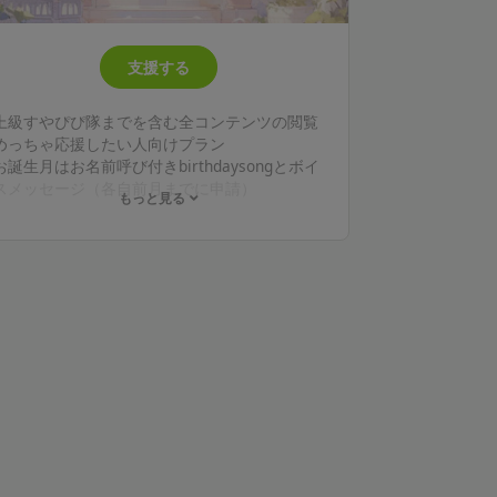
支援する
上級すやぴぴ隊までを含む全コンテンツの閲覧
めっちゃ応援したい人向けプラン
お誕生月はお名前呼び付きbirthdaysongとボイ
スメッセージ（各自前月までに申請）
もっと見る
いいなと思ったシチュエーションボイス台本月
一予定
☆継続１年毎に希望者にアクリルスタンドのプ
レゼント＋シークレット
※内容は変更の可能性があります、お知らせに
て報告します。