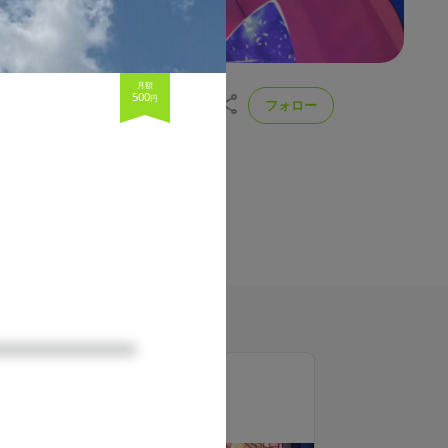
月額
500
円
フォロー
時からまったり眠りを誘う声で配
投稿
171
ラン一覧
□□□□□□□□□□

初級すやぴぴ隊
500
月額
円（税込）