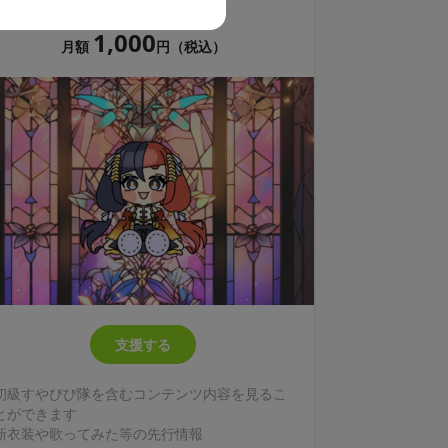
中級すやぴぴ隊
1,000
月額
円（税込）
支援する
初級すやぴぴ隊を含むコンテンツ内容を見るこ
とができます
新衣装や歌ってみた等の先行情報