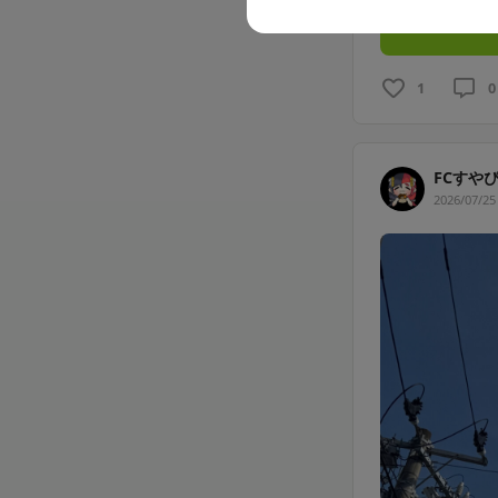
1
0
FCすや
2026/07/25