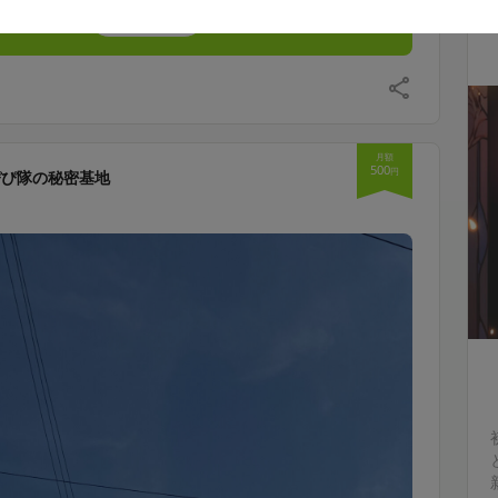
支援する
月額
500
円
ぴぴ隊の秘密基地