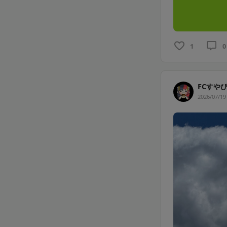
1
0
FCすや
2026/07/19