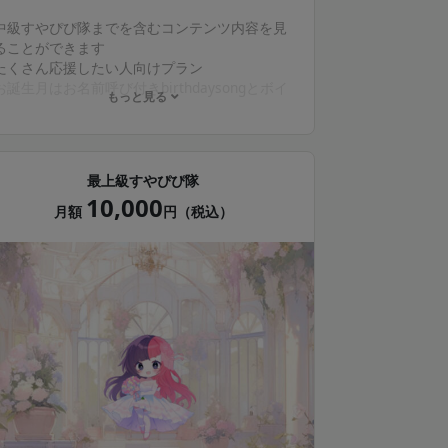
中級すやぴぴ隊までを含むコンテンツ内容を見
ることができます
たくさん応援したい人向けプラン
お誕生月はお名前呼び付きbirthdaysongとボイ
もっと見る
スメッセージ（各自前月までに申請）
☆継続１年毎に希望者にアクリルスタンドプレ
ゼント
最上級すやぴぴ隊
10,000
※内容は変更の可能性があります、お知らせに
月額
円（税込）
て報告します。