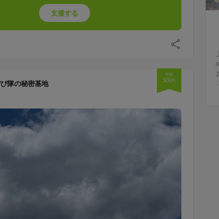
支援する
月額
500
円
ぴぴ隊の秘密基地