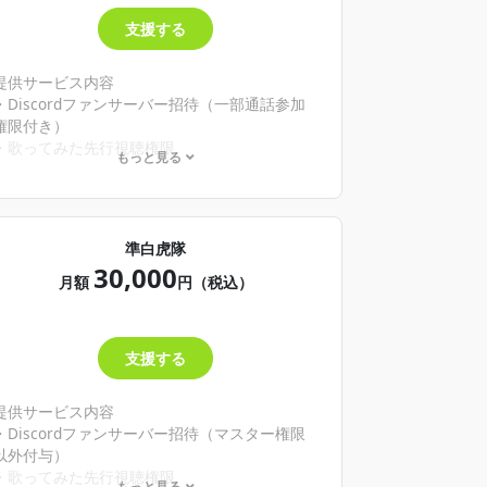
支援する
提供サービス内容
・Discordファンサーバー招待（一部通話参加
権限付き）
・歌ってみた先行視聴権限
もっと見る
・個別対談通話券（15分間）
準白虎隊
30,000
月額
円（税込）
支援する
提供サービス内容
・Discordファンサーバー招待（マスター権限
以外付与）
・歌ってみた先行視聴権限
もっと見る