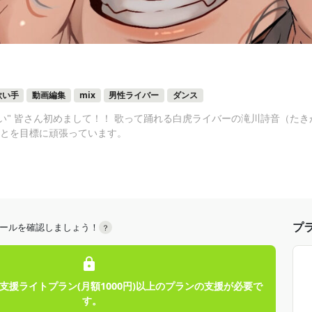
歌い手
動画編集
mix
男性ライバー
ダンス
い" 皆さん初めまして！！ 歌って踊れる白虎ライバーの滝川詩音（たきが
ることを目標に頑張っています。
プ
ールを確認しましょう！
？
支援ライトプラン(月額1000円)以上のプランの支援が必要で
す。