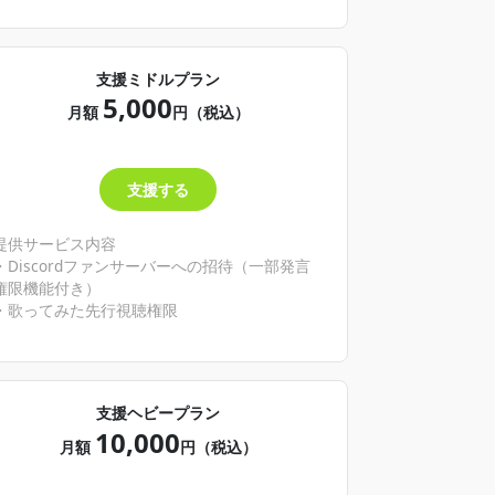
支援ミドルプラン
5,000
月額
円（税込）
支援する
提供サービス内容
・Discordファンサーバーへの招待（一部発言
権限機能付き）
・歌ってみた先行視聴権限
支援ヘビープラン
10,000
月額
円（税込）