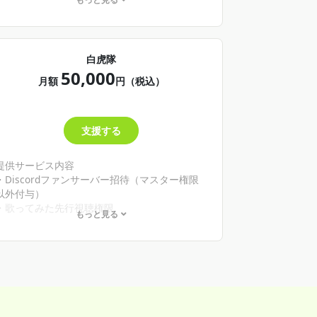
・個別対談通話券（30分）
・3か月に1回オリジナルグッズ送付
白虎隊
50,000
月額
円（税込）
支援する
提供サービス内容
・Discordファンサーバー招待（マスター権限
以外付与）
・歌ってみた先行視聴権限
もっと見る
・歌ってみた楽曲リクエスト権限（年1回）
・個別対談通話券（60分）
・3か月に1回オリジナルグッズ送付
・月1回、500文字以内のオリジナルボイスプレ
ゼント（執筆はファン自身が担当）