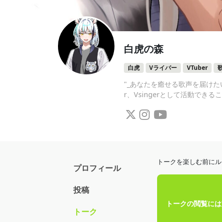
白虎の森
白虎
Vライバー
VTuber
"_あなたを癒せる歌声を届けた
r、Vsingerとして活動でき
トークを楽しむ前にル
プロフィール
投稿
トークの閲覧には
トーク