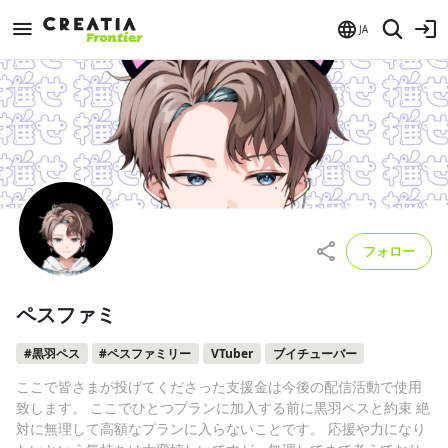
JA
フォロー
ペスファミ
#黒羽ペス
#ペスファミリー
VTuber
ブイチューバー
ここで皆さまが投げてくださった支援金は今後の配信活動で使用
致します。 ここでひとつプランに加入する前に黒羽ペスと約束 絶
対に無理して高額なプランに入らないことです。 応援や力になり