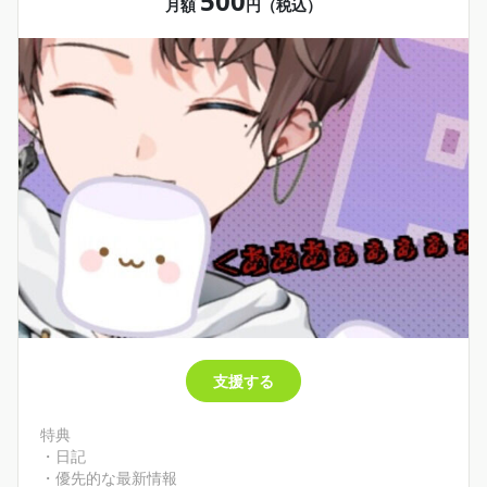
500
月額
円（税込）
支援する
特典
・日記
・優先的な最新情報