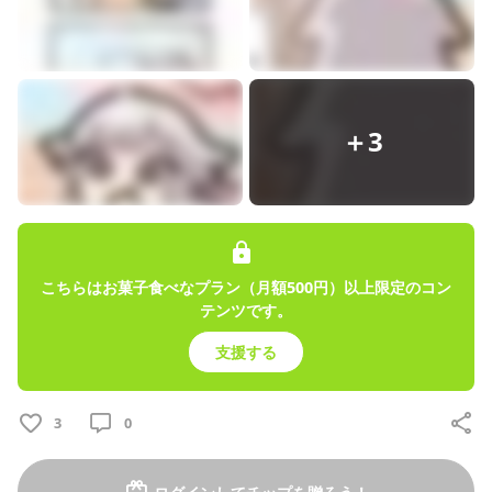
気がでたり、心に刺さったり、何かを感じ取ったり、そうやって
誰かに寄り添える歌を歌い続けられるSINGER目指しながら活動も
貴様らと楽しんじゃうぞ！
投稿
支援者
所属
136
13
＋3
プロフィール
投稿
トーク
こちらはお菓子食べなプラン（月額500円）以上限定のコン
テンツです。
月額
支援する
500
円
固定された投稿
小鳥遊ぐり Official Fan Club！
2026/07/15
3
0
【 今月の待ち受け / 7月 】