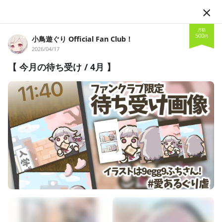
JA
月額
500
円
小鳥遊ぐり Official Fan Club！
2026/04/17
【 今月の待ち受け / 4月 】
フォロー
小鳥遊ぐり Official Fan Club！
歌ってみた
ゲーム配信
マイナスイオン
ポイズン
牛タンが好物
いつもマイナスイオンとポイズン吐き散らかしている小鳥遊ぐり(t
akanashi-guri)です！夢はオリジナル楽曲を作り続けること！元