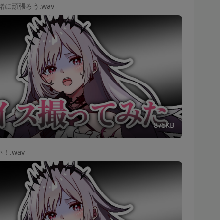
緒に頑張ろう.wav
875KB
！.wav