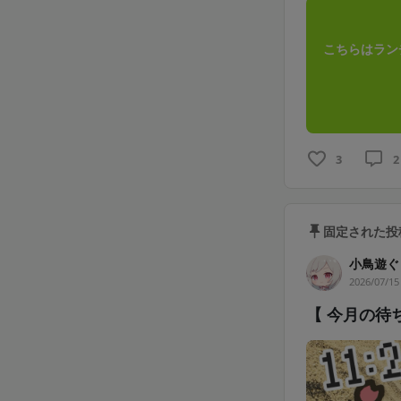
こちらはラン
3
2
固定された投
小鳥遊ぐり 
2026/07/15
【 今月の待ち