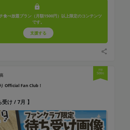
チ食べ放題プラン（月額1500円）以上限定のコンテンツ
です。
支援する
月額
500
円
稿
Official Fan Club！
受け / 7月 】