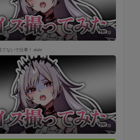
417KB
てないで仕事！.wav
737KB