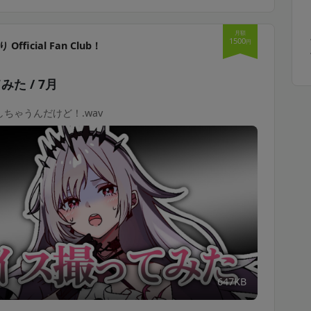
月額
1500
円
Official Fan Club！
た / 7月
ちゃうんだけど！.wav
647KB