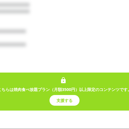
月額
□□□□□□□□

500
円
稿
□□□□□□□□

Official Fan Club！
□□□□□□□

受け / 7月 】
□□□□□□□

こちらは焼肉食べ放題プラン（月額3500円）以上限定のコンテンツです
支援する