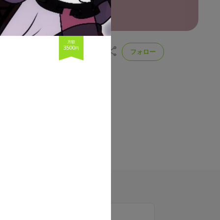
月額
3500
円
フォロー
ジナル楽曲を作り続けること！元気
NGER目指しながら活動も貴様
投稿
支援者
所属
136
11
VαGU:MαRE
ラン一覧
お菓子食べなプラン