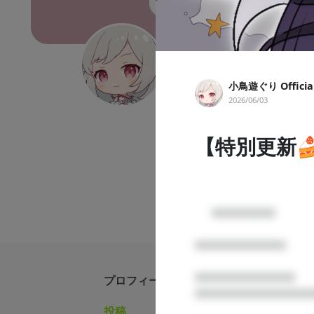
小鳥遊ぐり Official F
小鳥遊ぐり Official
歌ってみた
ゲーム配信
マイ
2026/06/03
いつもマイナスイオンとポイズン吐
がでたり、心に刺さったり、何
【特別更新
らと楽しんじゃうぞ！
      □□□□□□□

□□□□□□□□□□

□□□□□□□□□□□

プロフィール
□□□□□□□□□□□□□
投稿