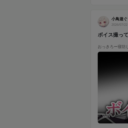
小鳥遊ぐり 
2026/07/22
ボイス撮ってみ
おっきろー寝坊し
WAV