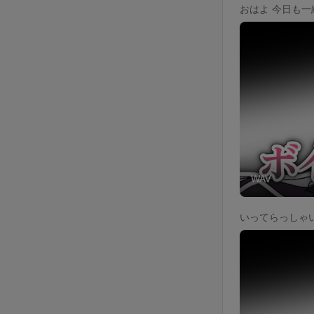
おはよ 今日も一
WAV
いってらっしゃい