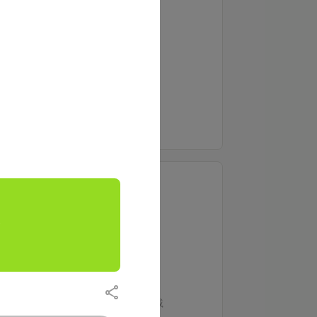
500
月額
円（税込）
支援する
・待ち受け画像
・ブログ記事
ランチ食べ放題プラン
1,500
月額
円（税込）
。
支援する
・月1ディスコード飲みオフ会参加権
・ソロ歌みたエンドカードお名前記載
・制作裏話