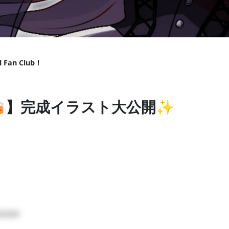
an Club！
 Fan Club！
ナスイオン
ポイズン
牛タンが好物
き散らかしている小鳥遊ぐり(takanashi-guri)です！夢はオリ
かを感じ取ったり、そうやって誰かに寄り添える歌を歌い続けられるSI
🍰】完成イラスト大公開✨
プ
□□□
