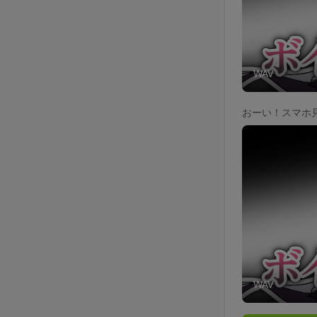
WAV
おーい！スマホ見
WAV