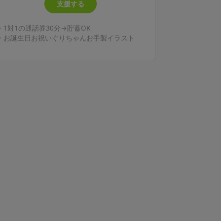
支援する
・1対1の通話券30分→貯蓄OK
・お誕生日お祝いぐりちゃんお手製イラスト