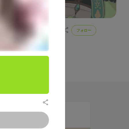
フォロー
ber
配信や動画では見られない裏話や
投稿
220
ラン一覧
アシスタントエンジニア
300
月額
円（税込）