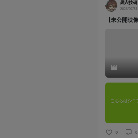
黒宍技研
2026/07/31
【未公開映
こちらはシニ
0
0