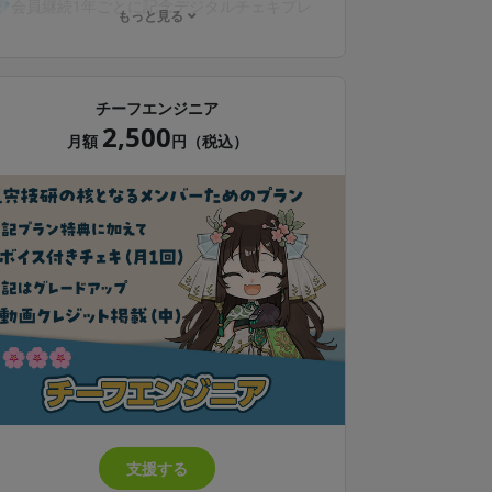
💎会員継続1年ごとに記念デジタルチェキプレ
もっと見る
ゼント
💎限定動画（不定期）の閲覧
💎限定壁紙プレゼント*（月1回）
💎動画クレジット掲載（文字サイズ小、任意）
チーフエンジニア
2,500
* 配布画像は動画や配信のサムネ等で使用され
月額
円（税込）
る場合があります
* instaxおよびチェキは、富士フイルム株式会
社の登録商標または商標です
支援する