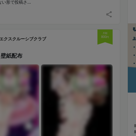
い形で投稿さ...
月額
800
円
エクスクルーシブクラブ
】壁紙配布