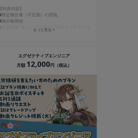
【特典内容】
■限定報告書（不定期）の閲覧
■掲示板開放
■会員継続1年ごとに記念デジタルチェキプレゼ
もっと見る
ント
■限定動画（不定期）の閲覧
■限定壁紙プレゼント*（月1回）
💎動画クレジット掲載（文字サイズ中、任意）
エグゼクティブエンジニア
💎ボイスメッセージ付きデジタルチェキプレゼ
12,000
ント（月1回、お名前入り）
月額
円（税込）
* 配布画像は動画や配信のサムネ等で使用され
る場合があります
* instaxおよびチェキは、富士フイルム株式会
社の登録商標または商標です