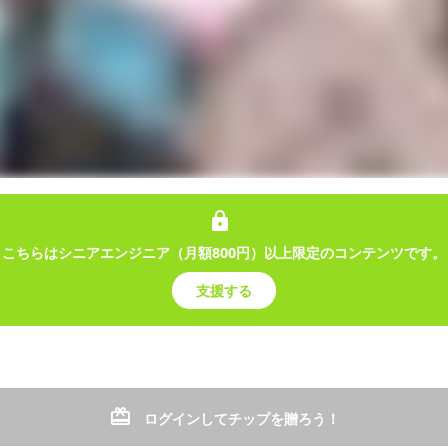
ーシブクラブ
ング
ドライブ
バーチャルユーチューバー
VTuber
3D
Vlog
女性Vtu
きVTuberの黒宍あをです🌸🌿黒宍技研エクスクルーシブクラブでは、
で楽しめるコンテンツもあるよ✨
こちらはシニアエンジニア（月額800円）以上限定のコンテンツです。
支援する
プ
稿
ログインしてチップを贈ろう！
エクスクルーシブクラブ