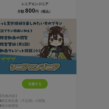
シニアエンジニア
800
月額
円（税込）
支援する
【特典内容】
■限定報告書（不定期）の閲覧
■掲示板開放