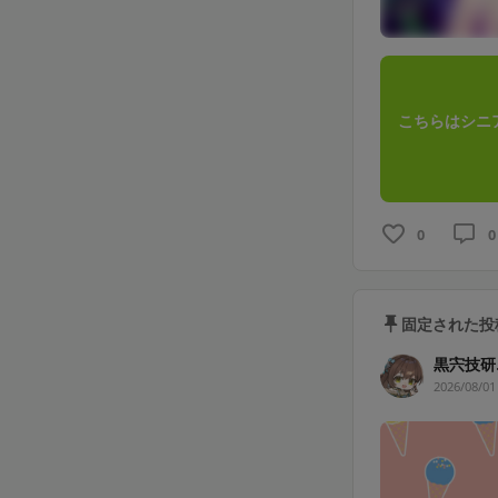
こちらはシニ
0
0
固定された投
黒宍技研
2026/08/01