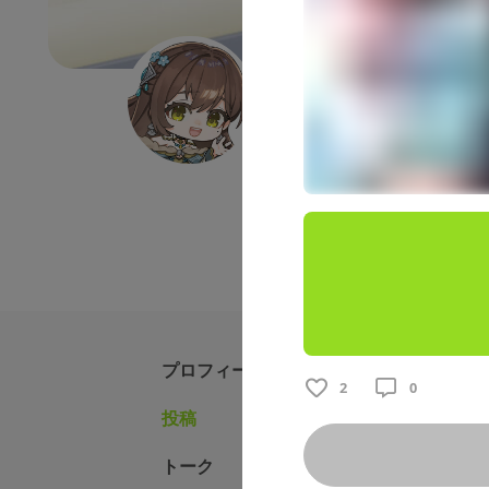
黒宍技研エクスクル
バイク
車
クルマ
ツーリ
CIAOございます🌞バイク好
日常をお届けしています。無料
プロフィール
2
0
投稿
固定された投
トーク
黒宍技研