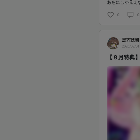
あをにしか見えな
0
0
黒宍技研
2026/08/01
【８月特典