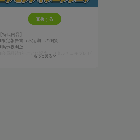
支援する
【特典内容】
■限定報告書（不定期）の閲覧
■掲示板開放
■会員継続1年ごとに記念デジタルチェキプレゼ
もっと見る
ント
■限定動画（不定期）の閲覧
■限定壁紙プレゼント*（月1回）
■ボイスメッセージ付きデジタルチェキプレゼ
ント（月1回、お名前入り）
💎お誕生日月にボイス付きデジタルチェキプレ
ゼント（申告制）
💎動画にクレジット表記（文字サイズ大、任
意）
💎1on1通話*2（20分/月、任意）
💎動画リクエスト*3（任意）
*1 配布画像は動画や配信のサムネ等で使用され