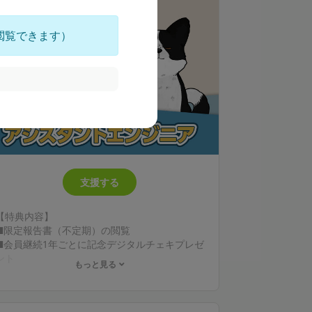
閲覧できます）
支援する
【特典内容】
■限定報告書（不定期）の閲覧
■会員継続1年ごとに記念デジタルチェキプレゼ
ント
もっと見る
* instaxおよびチェキは、富士フイルム株式会
社の登録商標または商標です