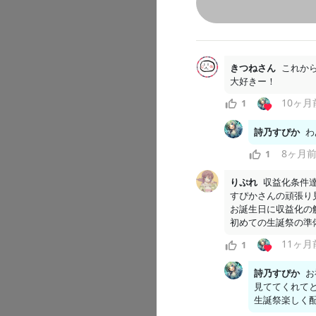
3
1
きつねさん
これから
大好きー！
10ヶ月
1
すぴかふ
2026/07/01
詩乃すぴか
わ
8ヶ月
1
りぷれ
収益化条件達
すぴかさんの頑張り見
お誕生日に収益化の
初めての生誕祭の準
11ヶ月
1
詩乃すぴか
お
見ててくれてと
生誕祭楽しく