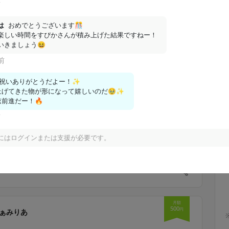
前
じ！ ありがとう！
は
おめでとうございます🎊

楽しい時間をすぴかさんが積み上げた結果ですねー！

□□□□□□□□□□□□□ □□□□□□□□□□□□□□□
いきましょう😆
 □□□□□□□□□□□□□□□□□□□□□ □□□□□□□
前
□□□ □□□□□□□□□□□□□□□□□□□□□□□ □□
□□□□□□□□□□□□□□□□□□□□□□□□ ...
祝いありがとうだよー！✨

げてきた物が形になって嬉しいのだ🥹✨

前進だー！🔥
前
番星プラン（月額500円）以上限定のコンテンツです。
にはログインまたは支援が必要です。
支援する
月額
500
円
ぁみりあ