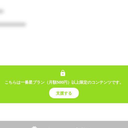


□□□□□□□

でした！コーラ飲むぞ！🥤✨️
□□□□□□□□□ □□□□□□□□□□□□□□□□□□□
こちらは一番星プラン（月額500円）以上限定のコンテンツです。
□□□□□□□□□□ □□□□□□□□□□□□□□□□□ □
□□□□□ □□□□□□□□□□□□□□□□□□□ □□□□
支援する
□□□□□□□ □□□□□□□□□□□□□□□ ...
番星プラン（月額500円）以上限定のコンテンツです。