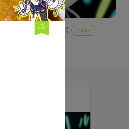
月額
500
円
フォロー
頂けるとすっごく嬉しいです！
投稿
支援者
17
6
ラン一覧
一番星プラン
500
月額
円（税込）