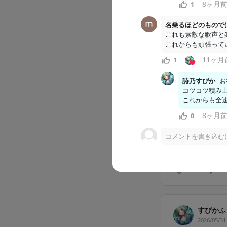
8ヶ月
1
✨ねくすてー
名乗るほどのもので
これも素敵な歌声と
□□□□□□□□
これからも頑張って
□□□□□□□□
11ヶ月
1
□□□□□□□□
□□□□□□□□
詩乃すぴか
お
コツコツ積み上
これからも全速
8ヶ月
0
こちらは一
コメントを書き込む
4
2
すぴかふ
2026/05/31