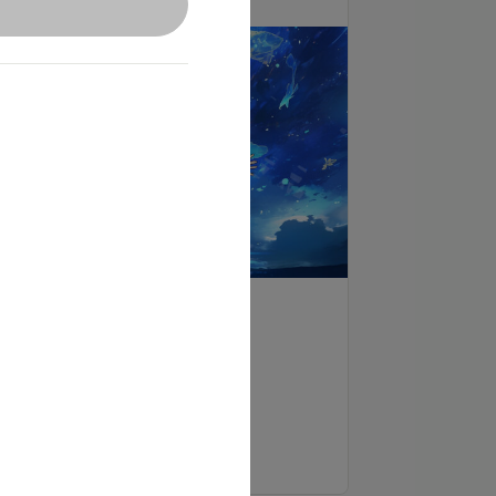
支援する
※超おすすめプランです！
✨初月入会(2024年12月)
初配信名前呼び
もっと見る
✨特典内容