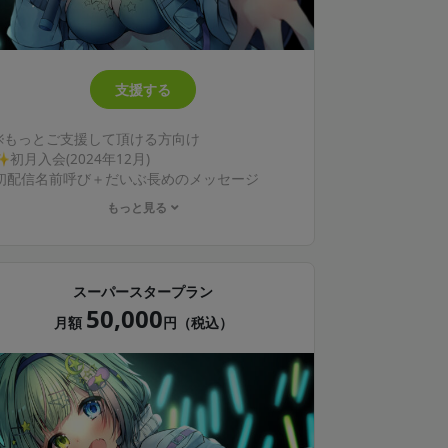
支援する
※もっとご支援して頂ける方向け
✨初月入会(2024年12月)
初配信名前呼び＋だいぶ長めのメッセージ
もっと見る
✨特典内容
ブログ閲覧可(月1以上更新)
あなたへのサイン入りデジタルチェキ(毎月更
新)
スーパースタープラン
誕生月にお祝いボイスメッセージ、お祝いイラ
50,000
スト、お手紙
月額
円（税込）
毎月お手紙が届く！