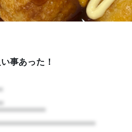
ってくださる方がいらっしゃったら、もしよろしければプラン加入して
良い事あった！
プ
月額


500
円
ぁみりあ
□□□□□□□□□□□□

□□□□□□□□□□□□□□□□□□□□□□□□□
