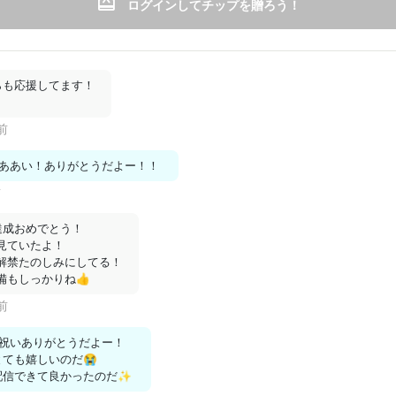
ログインしてチップを贈ろう！
支援する
も応援してます！

前
月額
500
円
ぁみりあ
ああい！ありがとうだよー！！
前
成おめでとう！

ていたよ！

解禁たのしみにしてる！

備もしっかりね👍
前
祝いありがとうだよー！

ても嬉しいのだ😭

配信できて良かったのだ✨