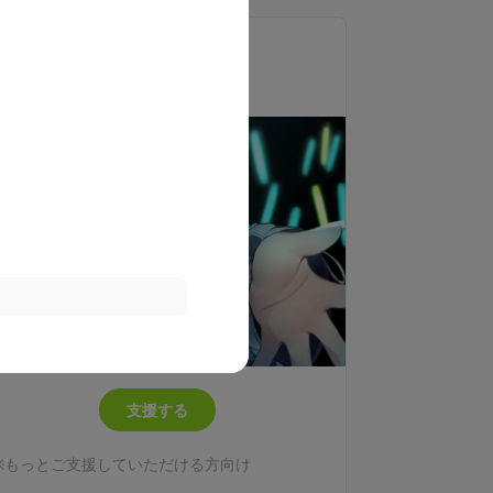
ブログ閲覧可(月1以上更新)
あなたへのサイン入りデジタルチェキ(毎月更
流星群プラン
新)
5,000
誕生月にお祝いボイスメッセージ
月額
円（税込）
支援する
※もっとご支援していただける方向け