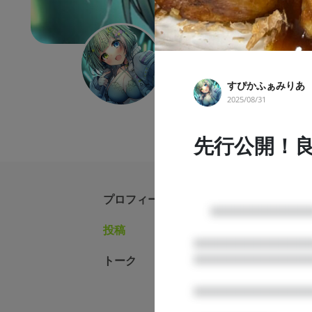
すぴかふぁみりあ
すぴかふぁみりあ
詩乃すぴかを応援したい！と思
2025/08/31
先行公開！
プロフィール
      □□□□□□□□□□□□

投稿
□□□□□□□□□□□□□□
すぴかふ
トーク
□□□□□□□□□□□□□
2026/07/31
□□□□□□□□□□□□□