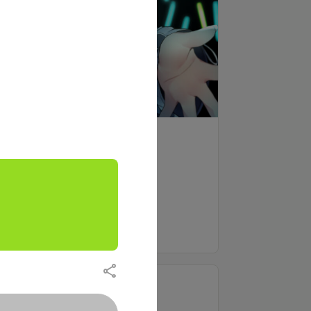
支援する
※おすすめプランです！
✨初月入会(2024年12月)
初配信名前呼び
もっと見る
✨特典内容
ブログ閲覧可(月1以上投稿)
流れ星プラン
1,000
月額
円（税込）