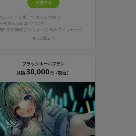
支援する
※もっとご支援して頂ける方向け
✨初月入会(2024年12月)
初配信名前呼び＋ちょっと長めのメッセージ
もっと見る
✨特典内容
ブログ閲覧可(月1以上更新)
あなたへのサイン入りデジタルチェキ(毎月更
新)
ブラックホールプラン
誕生月にお祝いボイスメッセージ、お祝いイラ
30,000
スト、お手紙
月額
円（税込）