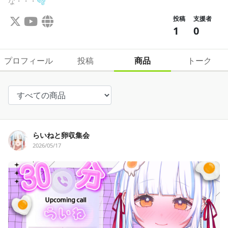
な・・・🫧
投稿
支援者
1
0
プロフィール
投稿
商品
トーク
らいねと卵収集会
2026/05/17