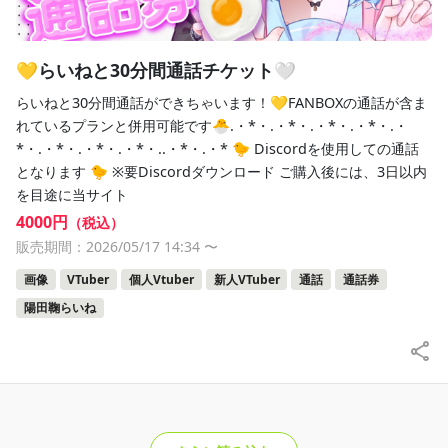
💛らいねと30分間通話チケット🤍
らいねと30分間通話ができちゃいます！💛FANBOXの通話が含ま
れているプランと併用可能です🐣.・*・.・*・.・*・.・*・.・
*・.・*・.・*・.・*・..・*・.・* 🐤 Discordを使用しての通話
となります 🐤 ※要Discordダウンロード ご購入後には、3日以内
を目途に当サイト
4000円
（税込）
販売期間：2026/05/17 14:34
〜
画像
VTuber
個人Vtuber
新人VTuber
通話
通話券
陽田鞠らいね