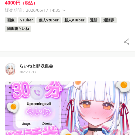
4000円
（税込）
販売期間：2026/05/17 14:35
〜
画像
VTuber
個人Vtuber
新人VTuber
通話
通話券
陽田鞠らいね
らいねと卵収集会
2026/05/17