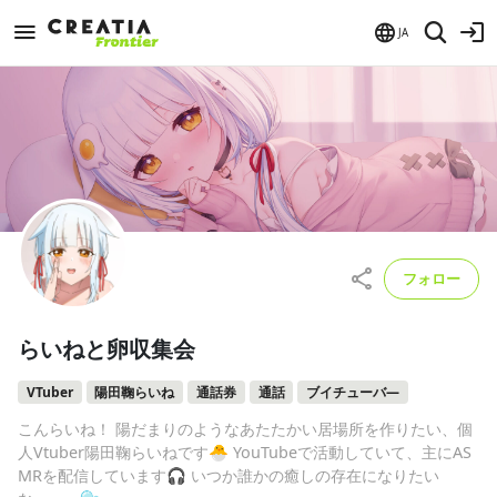
JA
フォロー
らいねと卵収集会
VTuber
陽田鞠らいね
通話券
通話
ブイチューバ―
こんらいね！ 陽だまりのようなあたたかい居場所を作りたい、個
人Vtuber陽田鞠らいねです🐣 YouTubeで活動していて、主にAS
MRを配信しています🎧 いつか誰かの癒しの存在になりたい