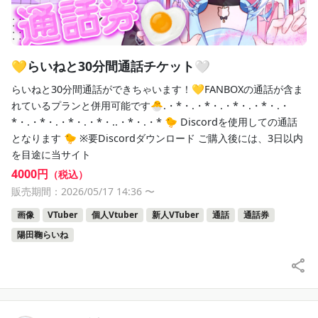
💛らいねと30分間通話チケット🤍
らいねと30分間通話ができちゃいます！💛FANBOXの通話が含ま
れているプランと併用可能です🐣.・*・.・*・.・*・.・*・.・
*・.・*・.・*・.・*・..・*・.・* 🐤 Discordを使用しての通話
となります 🐤 ※要Discordダウンロード ご購入後には、3日以内
を目途に当サイト
4000円
（税込）
販売期間：2026/05/17 14:36
〜
画像
VTuber
個人Vtuber
新人VTuber
通話
通話券
陽田鞠らいね