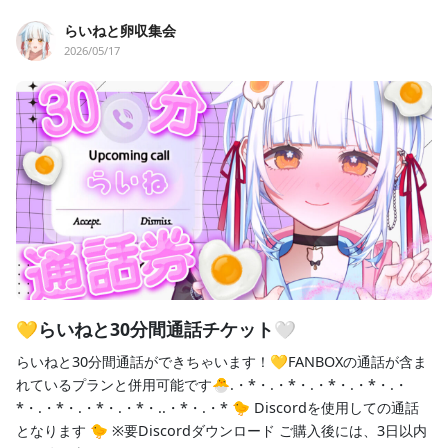
らいねと卵収集会
2026/05/17
💛らいねと30分間通話チケット🤍
らいねと30分間通話ができちゃいます！💛FANBOXの通話が含ま
れているプランと併用可能です🐣.・*・.・*・.・*・.・*・.・
*・.・*・.・*・.・*・..・*・.・* 🐤 Discordを使用しての通話
となります 🐤 ※要Discordダウンロード ご購入後には、3日以内