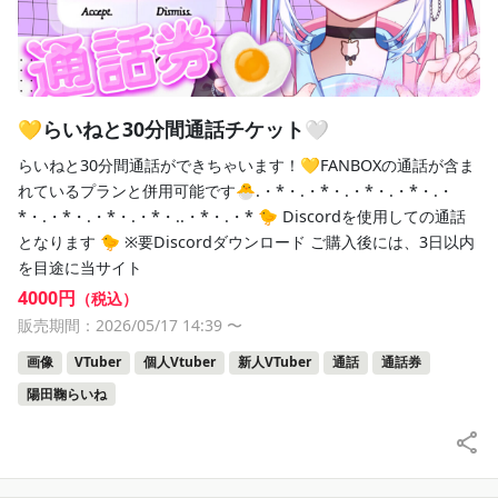
💛らいねと30分間通話チケット🤍
らいねと30分間通話ができちゃいます！💛FANBOXの通話が含ま
れているプランと併用可能です🐣.・*・.・*・.・*・.・*・.・
*・.・*・.・*・.・*・..・*・.・* 🐤 Discordを使用しての通話
となります 🐤 ※要Discordダウンロード ご購入後には、3日以内
を目途に当サイト
4000円
（税込）
販売期間：2026/05/17 14:39
〜
画像
VTuber
個人Vtuber
新人VTuber
通話
通話券
陽田鞠らいね