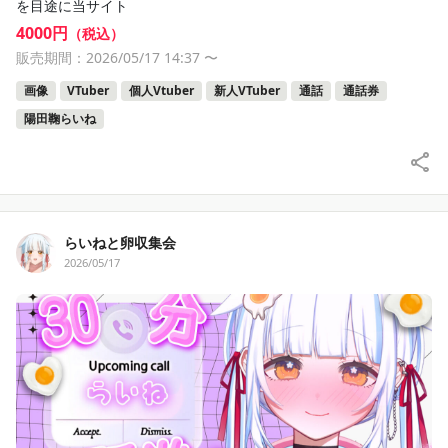
を目途に当サイト
4000円
（税込）
販売期間：2026/05/17 14:37
〜
画像
VTuber
個人Vtuber
新人VTuber
通話
通話券
陽田鞠らいね
らいねと卵収集会
2026/05/17