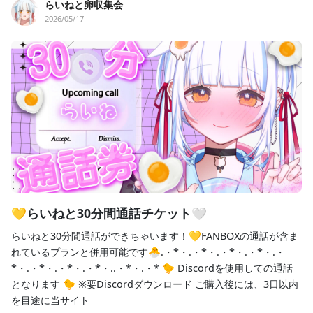
らいねと卵収集会
2026/05/17
💛らいねと30分間通話チケット🤍
らいねと30分間通話ができちゃいます！💛FANBOXの通話が含ま
れているプランと併用可能です🐣.・*・.・*・.・*・.・*・.・
*・.・*・.・*・.・*・..・*・.・* 🐤 Discordを使用しての通話
となります 🐤 ※要Discordダウンロード ご購入後には、3日以内
を目途に当サイト