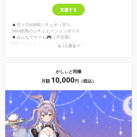
支援する
◾︎甘々♡ASMRシチュボ（月1）
3dio使用のシチュエーションボイス
◾︎みんなでゲーム🎮（不定期）
限定マイクラサーバーで一緒にゲーム.ᐟ‪
もっと見る
甘夜の声は聞こえます.ᐟ‪みんなはチャット参加.ᐟ‪
※今後通話OKにしようか検討中
かしぃと同棲
10,000
月額
円（税込）