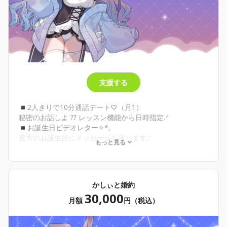
支援する
◾︎2人きりで10分通話デート♡（月1）
秘密のお話しよ ?? レッスン機能から日時指定.ᐟ‪
◾︎お誕生日ビデオレター✧︎*。
貴方のお誕生日にメッセージを送ります.ᐟ‪
もっと見る
台詞リクエストも可.ᐟ‪自己申告制です。
◾︎半年継続特典 サイン入りイラスト(自己申告制)
※誕生日月だけ通話したい.ᐟ‪ ビデオレターがほしい.ᐟ‪ な
かしぃと婚約
ど、単月での加入も大歓迎です🌟
30,000
月額
円（税込）