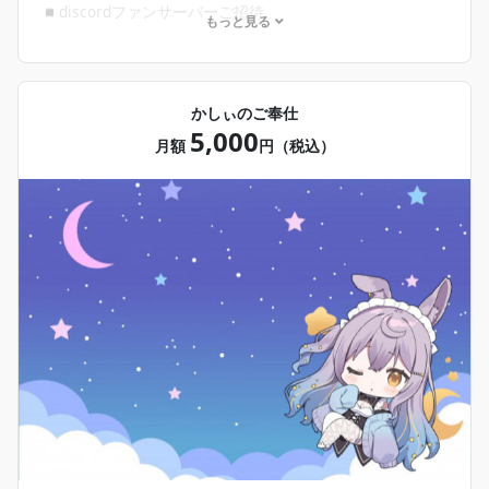
◾︎discordファンサーバーご招待
もっと見る
甘夜もいるサーバー、アンケートとったり甘夜が突然呟い
たり色々
かしぃのご奉仕
5,000
月額
円（税込）