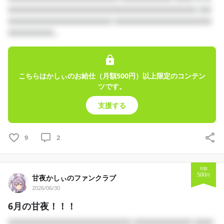
頂いた支援は、
□□□□□□□□□□□□□□□□□□□□□□□□□□□□□ □□
すべて活動に使わせていただきます.ᐟ‪.ᐟ‪.ᐟ‪
□□□□□□□□□□□□□□□□ □□□□□□□□□□□□□□□
□□□□□□□...
プランもたくさんご用意しましたが、
どれが良いとか特にありません.ᐟ‪
甘夜があるじくんたちと一緒にやりたいことを詰め込んだ
こちらはかしぃのお給仕（月額500円）以上限定のコンテン
ら、プランがたくさんになっちゃいました😵‍💫
ツです。
1番大事なのは、
支援する
貴方が甘夜となが~~く一緒にいてくれること💜
これからたくさんの思い出を作っていこうね🌙*ﾟ
9
2
月額
500
円
甘夜かしぃのファンクラブ
2026/06/30
6月の甘夜！！！
□□□□□□□□□□□□□□□□□□□ □□□□□□□□□ □□□