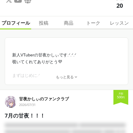
20
プロフィール
投稿
商品
トーク
レッスン
新人VTuberの甘夜かしぃです.ᐟ‪.ᐟ‪.ᐟ‪
覗いてくれてありがとう💜
まずはじめに.ᐟ‪
もっと見る
推し活は無理せず楽しく行いましょう✧︎*。
月額
無理して加入する必要はありません.ᐟ‪
500
円
甘夜かしぃのファンクラブ
甘夜のことが好きな人は、
2026/07/31
み~~んな大事なあるじくんです.ᐟ‪.ᐟ‪.ᐟ‪♡
7月の甘夜！！！
加入してくれたあるじくんへ.ᐟ‪
□□□□□□□□□□□□□□□□□□□ □□□□□□□□□□□□
ほんと~~にありがとうｯ(  ´͈ ᵕ `͈ )♡
□□□□□□□□□□□□□□□□□ □□□□□□□□ □□□ □ □