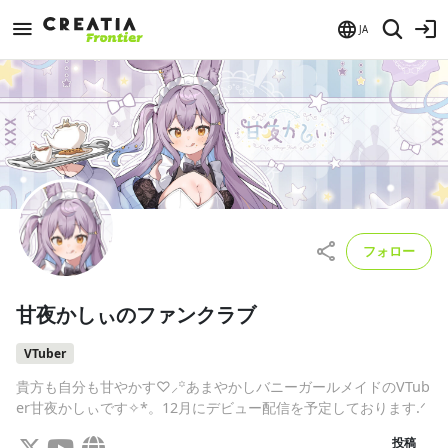
JA
フォロー
甘夜かしぃのファンクラブ
VTuber
貴方も自分も甘やかす♡⸝꙳あまやかしバニーガールメイドのVTub
er甘夜かしぃです✧︎*。12月にデビュー配信を予定しております.ᐟ
投稿