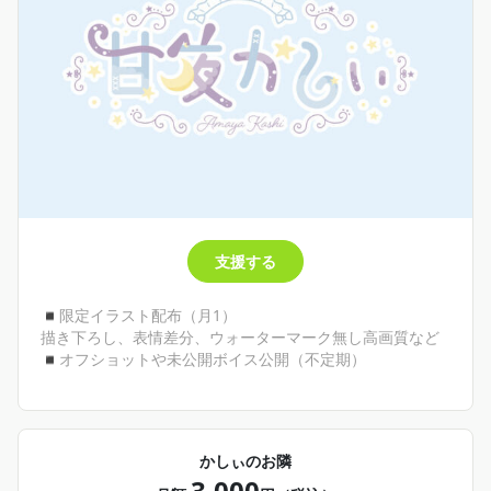
支援する
◾︎限定イラスト配布（月1）
描き下ろし、表情差分、ウォーターマーク無し高画質など
◾︎オフショットや未公開ボイス公開（不定期）
かしぃのお隣
3,000