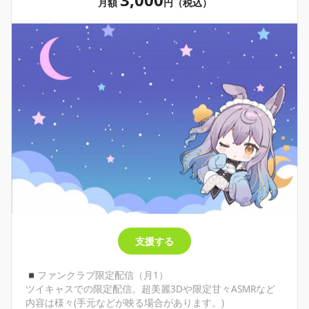
月額
円（税込）
支援する
◾︎ファンクラブ限定配信（月1）
ツイキャスでの限定配信。超美麗3Dや限定甘々ASMRなど
内容は様々(手元などが映る場合があります。)