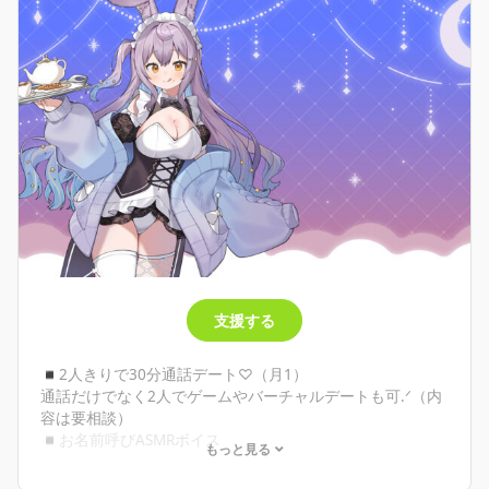
支援する
◾︎2人きりで30分通話デート♡（月1）
通話だけでなく2人でゲームやバーチャルデートも可.ᐟ‪（内
容は要相談）
◾︎お名前呼びASMRボイス
もっと見る
お名前➕ひと言囁きます♡ 台詞リクエスト可.ᐟ‪
◾︎半年継続特典 非売品オリジナルグッズ(自己申告制)