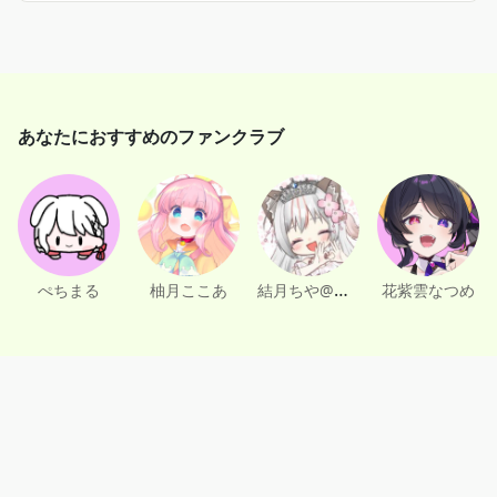
※今月だけ通話したい.ᐟ‪ など、単月での加入も大歓迎です
🌟
あなたにおすすめのファンクラブ
結月ちや@大阪弁VTuber
ぺちまる
柚月ここあ
花紫雲なつめ