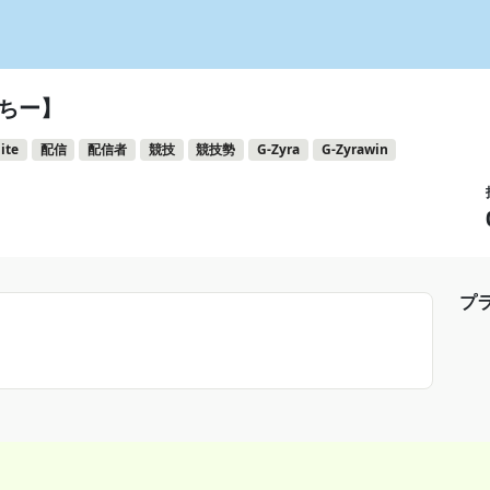
りゅちー】
ite
配信
配信者
競技
競技勢
G-Zyra
G-Zyrawin
プ