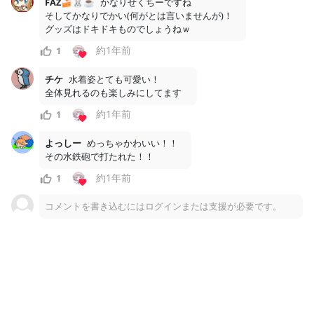
FAZ🍰🐰☕
かなりせくちーですね

□□□□□□□□□ □□□□□□□□□□ □□□□□□□□□□□□
そしてかなりでかい(何がとは言いませんが)！

□□□□□□□□□□□□□□□□□ □□□□□□□□□□□□□□
グッズはドキドキものでしょうねｗ
□□□□□□□□□□□□...
約1年前
1
チケ
水着姿とても可愛い！

全体見れるのも楽しみにしてます
こちらはモーニングプラン（月額500円）以上限定のコンテ
約1年前
1
ンツです。
よっしー
めっちゃかわいい！！

支援する
その水鉄砲で打たれた！！
約1年前
1
10
0
コメントを書き込むにはログインまたは支援が必要です。
月額
1000
円
VTuber 甘兎れいむのファンクラブ
2026/07/14
2026年誕生日1枚イラスト(表情差分込み)先行公開
🌟