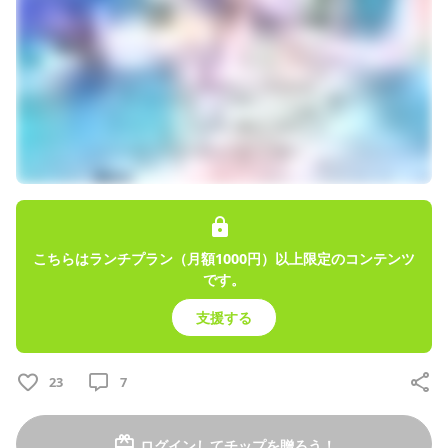
投稿
21
プロフィール
投稿
商品
トーク
固定された投稿
こちらはランチプラン（月額1000円）以上限定のコンテンツ
です。
VTuber 甘兎れいむのファンクラブ
2025/01/07
支援する
プランの詳細・FC注意事項🌟
いつもご支援ありがとうございます！ プラン内容はもりもりにし
23
7
ておりますが そのすべてを受け取り＆参加しないといけないとい
うことは ありません🌟 ・ファンサーバーへの参加 ・限定Xのフォ
ロー ・通話 ・匿名配送 など 緊張してしまうから💦 静かに応援
ログインしてチップを贈ろう！