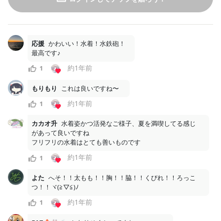
したい！ などいろんな理由があると思います！ ...
33
4
応援
かわいい！水着！水鉄砲！

最高です♪
月額
500
円
VTuber 甘兎れいむのファンクラブ
約1年前
1
2026/07/26
もりもり
これは良いですね〜
約1年前
1
カカオ升
水着姿かつ活発なご様子、夏を満喫してる感じ
があって良いですね

フリフリの水着はとても善いものです
約1年前
1
よた
へそ！！太もも！！胸！！脇！！くびれ！！ろっこ
つ！！ヾ(≧▽≦)ﾉ
約1年前
1
2026.7.26🌟ツイキャス限定配信ASMR合言葉！