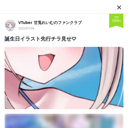
JA
月額
1000
円
VTuber 甘兎れいむのファンクラブ
2025/07/04
誕生日イラスト先行チラ見せ♡
フォロー
VTuber 甘兎れいむのファンクラブ
VTuber
甘兎れいむ
YouTube
個人Vtuber
Youtubeにて活動中のスイーツカフェの看板うさぎ！VTuber甘兎
れいむです！お喋りと食べる事が大好き♡れいむと楽しい時間一
緒に過ごしませんか？