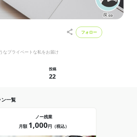
フォロー
ようなプライベートな私をお届け
投稿
22
ラン一覧
ノー残業
1,000
月額
円（税込）