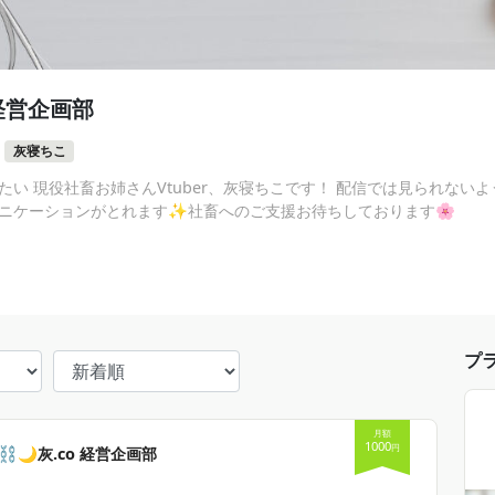
 経営企画部
灰寝ちこ
い 現役社畜お姉さんVtuber、灰寝ちこです！ 配信では見られない
ニケーションがとれます✨社畜へのご支援お待ちしております🌸
プ
月額
1000
円
️🌙灰.co 経営企画部