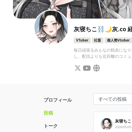
灰寝ちこ⛓️🌙灰.co
VTuber
社畜
個人勢Vtuber
毎日頑張るみんなの戦友になりた
し、配信よりも近距離のコミュ
プロフィール
投稿
灰寝ちこ⛓
トーク
2026/05/05