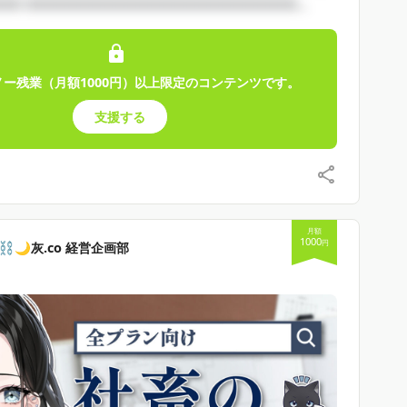
□□ □□□□□□□□□□□□□□□□□□□□□□□...
ノー残業（月額1000円）以上限定のコンテンツです。
支援する
月額
1000
円
️🌙灰.co 経営企画部