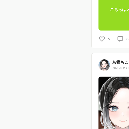
こちらは
5
6
灰寝ちこ⛓
2026/03/30