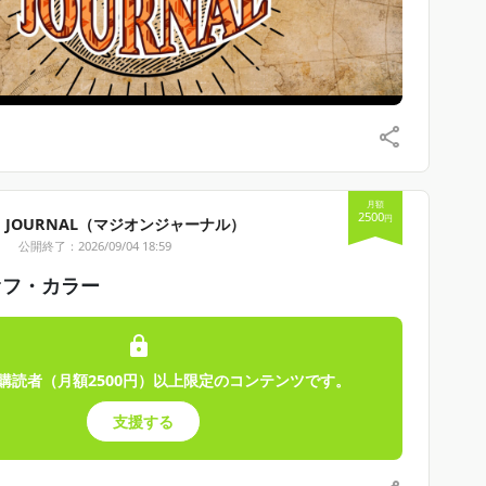
l
a
h
y
V
月額
2500
i
円
N JOURNAL（マジオンジャーナル）
7
公開終了：2026/09/04 18:59
d
オフ・カラー
e
o
購読者（月額2500円）以上限定のコンテンツです。
支援する