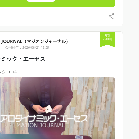
月額
2500
円
N JOURNAL（マジオンジャーナル）
7
公開終了：2026/08/21 18:59
ナミック・エーセス
ク.mp4