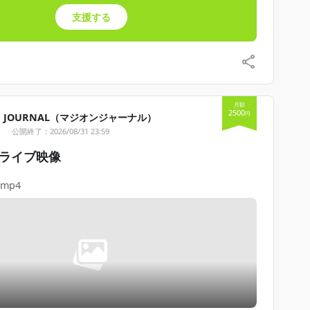
支援する
月額
2500
円
N JOURNAL（マジオンジャーナル）
1
公開終了：2026/08/31 23:59
号ライブ映像
mp4