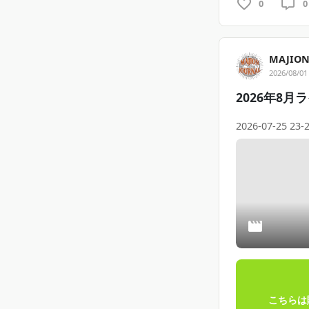
0
0
MAJIO
2026/08/0
2026年8
2026-07-25 23-
こちらは