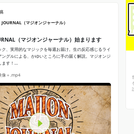
稿
N JOURNAL（マジオンジャーナル）
JOURNAL（マジオンジャーナル）始まります
ック、実用的なマジックを毎週お届け。生の反応感じるライ
アングルによる、かゆいところに手の届く解説。マジオンジ
ます！...
像＋.mp4
P