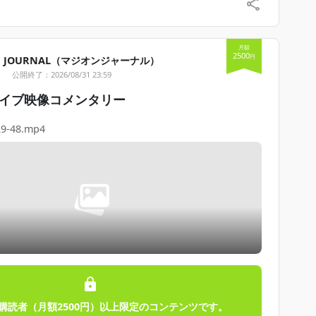
月額
2500
円
N JOURNAL（マジオンジャーナル）
1
公開終了：2026/08/31 23:59
月ライブ映像コメンタリー
29-48.mp4
購読者（月額2500円）以上限定のコンテンツです。