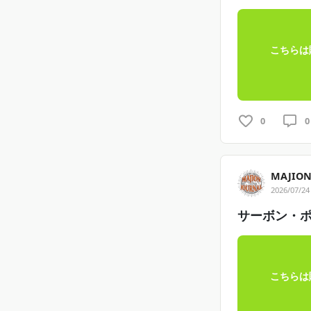
こちらは
0
0
MAJIO
2026/07/2
サーボン・
こちらは