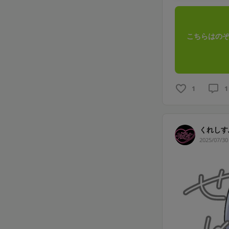
こちらはのぞ
1
1
くれしす
2025/07/30