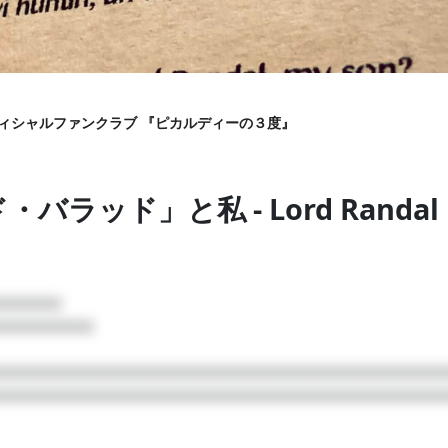
 オフィシャルファンクラブ 『ピカルディーの３度』
ge オフィシャルファンクラブ 『ピカルディーの３度』
ーし、ゲームや劇伴などの音楽制作もこなす作・編曲家、松本慎一郎を
りがボーカルを担当。「クラシカルアートポップス」と称される、クラ
バラッド」と私 - Lord Randal
プ
□□□□□□□

□□□□□□□□□□□□□□□□□□□□□□□□□□□□□□□□□□□
月額
500
□□□□□□□□□□□□□□□□□□□□□□□□□□□□□□□□□□□□□
円
solfege オフィシャルファンクラブ 『ピカルディー