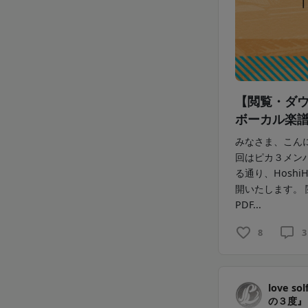
【閲覧・ダ
ボーカル楽
みなさま、こんにち
回はピカ３メン
る通り、Hosh
開いたします。
PDF...
8
3
love 
の３度』