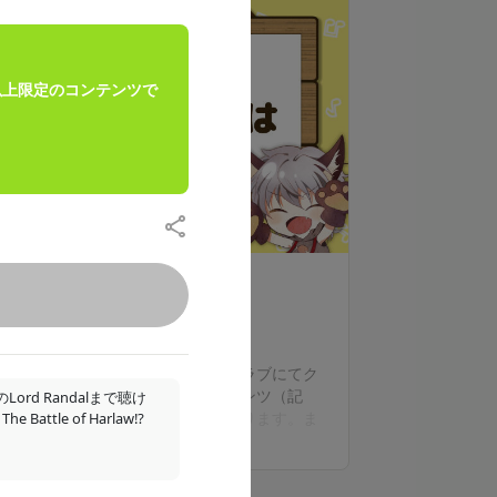
）以上限定のコンテンツで
支援する
【当会員プランについて】
ご入会いただきますと、当ファンクラブにてク
リエイティアに投稿される全コンテンツ（記
Lord Randalまで聴け
事・画像・音声）の閲覧が可能となります。ま
le of Harlaw⁉
もっと見る
た、クリエイティア上で実施されるイベントへ
の参加が可能となります。