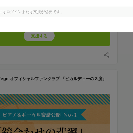
にはログインまたは支援が必要です。
e solfege公式ファンクラブ 『ピカルディーの３度』会員
ン（月額500円）以上限定のコンテンツです。
支援する
solfege オフィシャルファンクラブ 『ピカルディーの３度』