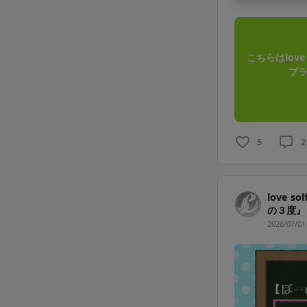
こちらはlov
プラ
5
2
love 
の３度』
2026/07/01