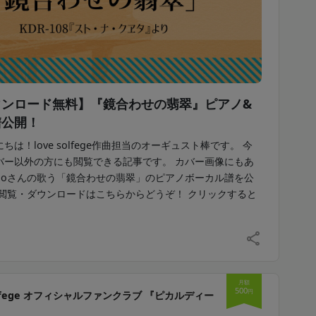
ウンロード無料】『鏡合わせの翡翠』ピアノ&
譜公開！
は！love solfege作曲担当のオーギュスト棒です。 今
バー以外の方にも閲覧できる記事です。 カバー画像にもあ
iHoさんの歌う「鏡合わせの翡翠」のピアノボーカル譜を公
 閲覧・ダウンロードはこちらからどうぞ！ クリックすると
月額
500
円
solfege オフィシャルファンクラブ 『ピカルディー