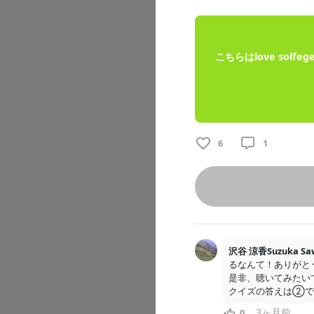
こちらはlove so
6
1
とりあえず
□□□□□□□□
□ □□□□□□
沢谷 涼香Suzuka Sa
□□□□□□□□
るなんて！ありがとうご
是非、聴いてみたいで
□□□□□□□□
クイズの答えは②で
□□□...
3ヶ月前
0