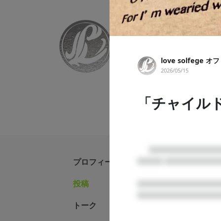
love solfege
love solfe
クラシック音楽の理論をマスタ
2026/05/15
えいり、真名辺あや、坂田みど
ス、R&Bの融合をなす音楽。
「チャイルド・
      □□□□□□□□□□□□□□□□

プロフィール
□□□□ □□□□□□□□□
投稿
□□□□□□□□□□□□□
□□□□□□□□□□□□□
love 
トーク
の３度』
2026/08/01