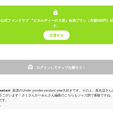
lfege公式ファンクラブ 『ピカルディーの３度』会員プラン（月額500円
す。
支援する
ログインしてチップを贈ろう！
作曲してみよう！第１回
□□□□□□□ □□□□□□□□□□□□□□□□□□□□□
□□□□□□□□□□□□□□□□□□□□□□□□□□□□□
watani
新譜のUnder yonder verdant yew大好きです。その上、真名辺さんの
□□□□□□□□□□□ □□□□□□□□□□□□□□□□□
ざいます！さくさんかーみんさん編曲のこちらもジャズ調で素敵ですね。The Batt
す。

□□□□□□□□□□□□□□□□□□□□□□□□□□□□
。