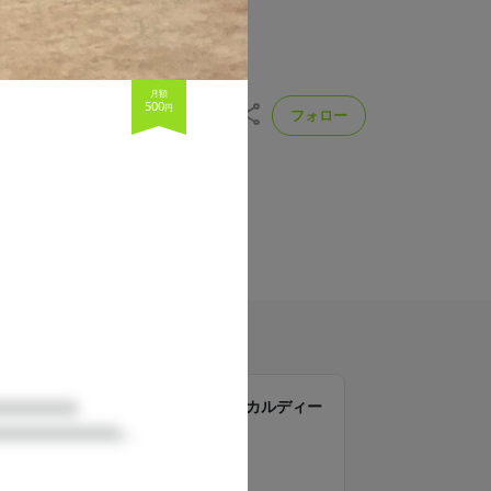
月額
500
円
フォロー
中心としたアーティスト。綾野
シック音楽とロック、ポップ
投稿
支援者
35
53
ラン一覧
love solfege公式ファンクラブ 『ピカルディー
□□□□□

の３度』会員プラン
□□□□□□...

500
月額
円（税込）