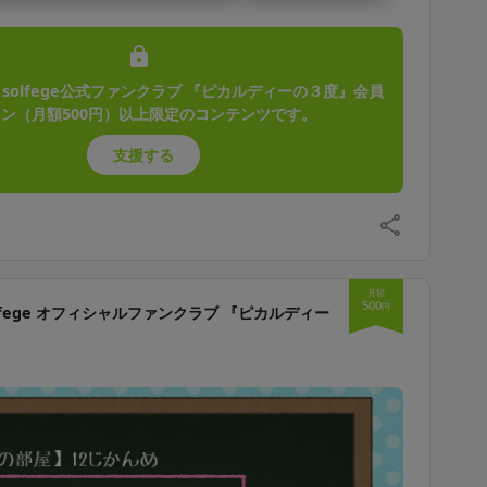
e solfege公式ファンクラブ 『ピカルディーの３度』会員
ン（月額500円）以上限定のコンテンツです。
支援する
月額
500
円
solfege オフィシャルファンクラブ 『ピカルディー