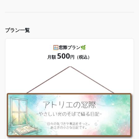
プラン一覧
🪟窓際プラン🌿
500
月額
円（税込）