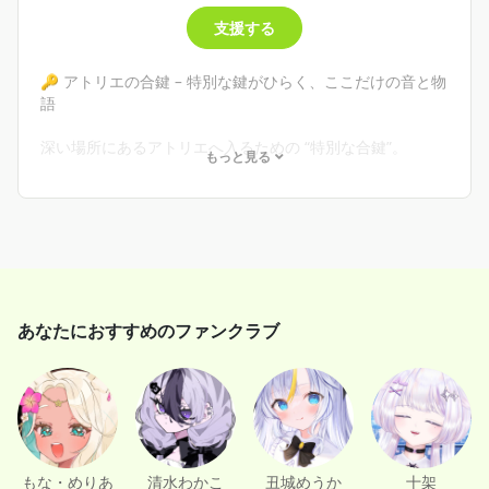
支援する
🔑 アトリエの合鍵 – 特別な鍵がひらく、ここだけの音と物
語
深い場所にあるアトリエへ入るための “特別な合鍵”。
もっと見る
ここでは、他では絶対に見られない内容を共有します。
• 制作過程・未公開演奏、音源の先行公開
• 楽曲の裏側
• 個別ボイス or 個別デジタル（毎月）
• 限定のミニコンサート（歌あり！演奏）
• 月1限定交流会
• 不定期の特別デジタル品
あなたにおすすめのファンクラブ
• 継続特典: 半年ごとに“贈りもの”
“音の奥” に触れたい人のための特別な部屋です。
あなたがこのアトリエにいてくれるだけで、私は安心して
音を紡げます。
もな・めりあ
清水わかこ
丑城めうか
十架