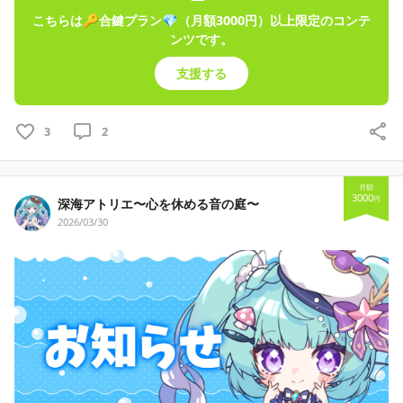
こちらは🔑合鍵プラン💎（月額3000円）以上限定のコンテ
ンツです。
支援する
3
2
月額
3000
円
深海アトリエ〜心を休める音の庭〜
2026/03/30