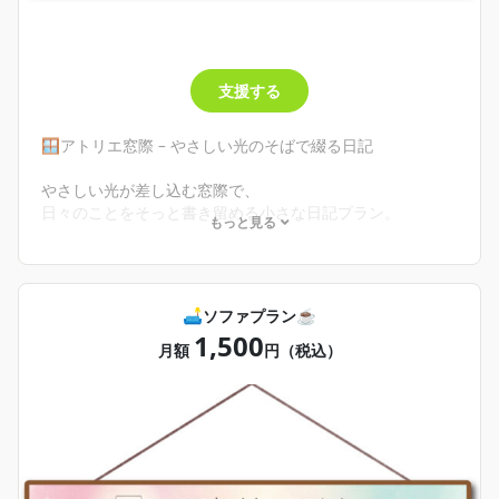
支援する
🪟アトリエ窓際 – やさしい光のそばで綴る日記
やさしい光が差し込む窓際で、
日々のことをそっと書き留める小さな日記プラン。
もっと見る
• あさぎの日常や感じたこと
• 活動の裏話
• 子育てや気づきのメモ
• 思いついた音のこと
🛋️ソファプラン☕️
1,500
無理のないペースで気軽に読める、
月額
円（税込）
一番近い場所で静かに寄り添って見守ってくれる “窓際席”
です。
🪟内容
・日記・活動の裏話・制作の小話