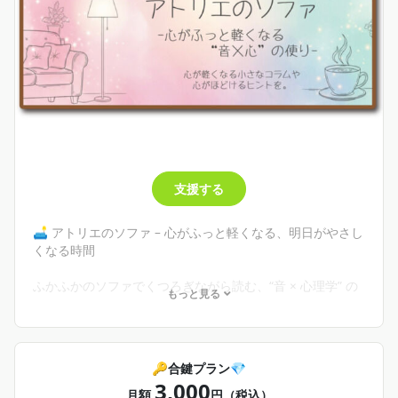
・支援者限定ポストの閲覧（週1〜2回）
ほんの少しの応援が、私にとっては大きな力になります
ありがとうございます
支援する
🛋 アトリエのソファ – 心がふっと軽くなる、明日がやさし
くなる時間
ふかふかのソファでくつろぎながら読む、“音 × 心理学” の
もっと見る
アトリエ便り。
• アドラー心理学のコラム
• 心が軽くなる小さなヒント
• 音と心理を結ぶ解説
🔑合鍵プラン💎
• 不定期のデジタルプレゼント
3,000
• 継続特典（バッジ・特別メッセージなど）
月額
円（税込）