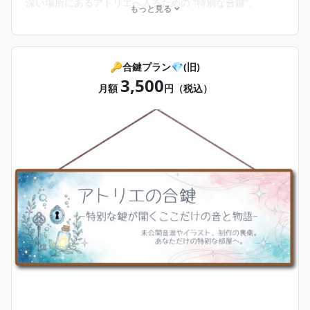
深い場所にあるアトリエへ入るための “特別な合鍵”。
もっと見る
ここでは、他では絶対に見られない内容を共有します。
• 制作過程・未公開演奏、音源の先行公開
• 楽曲の裏側
🔑合鍵プラン💎(旧)
• 個別ボイス or 個別デジタル（毎月）
3,500
• 限定のミニコンサート（歌あり！演奏）
月額
円（税込）
• 月1限定交流会
• 不定期の特別デジタル品
• 継続特典: 半年ごとに“贈りもの”
“音の奥” に触れたい人のための特別な部屋です。
あなたがこのアトリエにいてくれるだけで、私は安心して
音を紡げます。