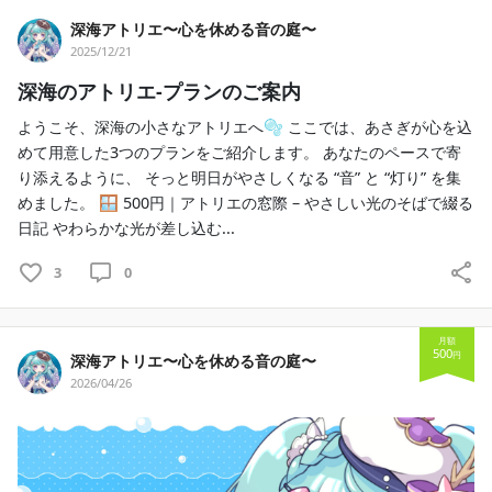
す。
深海アトリエ〜心を休める音の庭〜
2025/12/21
このファンクラブ「深海アトリエ」では、
あなたの心が少し軽くなるような音や言葉を
深海のアトリエ-プランのご案内
ゆっくりと紡いでいます。
ようこそ、深海の小さなアトリエへ🫧 ここでは、あさぎが心を込
めて用意した3つのプランをご紹介します。 あなたのペースで寄
ここは、あさぎが音と心を紡いでいく小さなアトリエ。
り添えるように、 そっと明日がやさしくなる “音” と “灯り” を集
日々の中でふっと力が抜けるような、
めました。 🪟 500円｜アトリエの窓際 – やさしい光のそばで綴る
やわらかいひとときを感じてもらえたら嬉しいです。
日記 やわらかな光が差し込む...
子育てをしながら活動する“ママV”として、
3
0
日常に寄り添う視点を大切にしながら、
あなたにそっと寄り添う温度の配信を心がけています。
月額
500
そして、アドラー心理学を学ぶ“表現者”として、
円
深海アトリエ〜心を休める音の庭〜
心がふっと軽くなるような言葉や気づきを音にのせていま
2026/04/26
す。
さらに、オカリナとアコーディオンを奏でる“演奏者”とし
て、