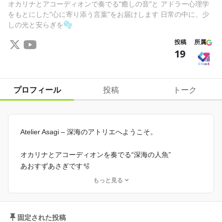
オカリナとアコーディオンで奏でる“癒しの音”と アドラー心理学
をもとにした“心に寄り添う言葉”をお届けします 日常の中に、少
しの光と安らぎを🫧
投稿
所属
19
プロフィール
投稿
トーク
Atelier Asagi – 深海のアトリエへようこそ。
オカリナとアコーディオンを奏でる“深海の人魚”
あおすずあさぎです🫧
もっと見る
「心にそっと寄り添う音を。
ほっとする時間と、明日も頑張れる力を音にのせて。」
そんな想いで、YouTubeで演奏や雑談をお届けしていま
固定された投稿