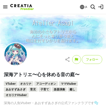
JA
フォロー
深海アトリエ〜心を休める音の庭〜
VTuber
オカリナ
アコーディオン
ママVtuber
あおすずあさぎ
育児
子育て
楽器演奏
癒し
オカリナVtuber
深海の人魚Vtuber・あおすずあさぎの公式ファンクラブです🫧