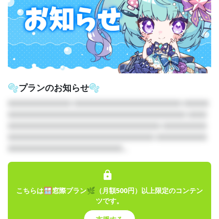
あなたの明日を優しく照らせるような音色を探求していま
す。
このファンクラブ「深海のアトリエ」では、
YouTubeでは見せきれない音の制作過程、裏側、
心を整えるコラム、日々の小さな気づき──
“あさぎの深いところ” に触れてもらえる場所です。
🫧プランのお知らせ🫧
プランは3つ。
□□□□□□□□□□ □□□□□□□□□□□□□□□□□ □□□□
・窓際プラン：やさしい光のそばで綴る日記
□□□□□□□□□□□□□□□□□□□□□□□□□□□□ □□□
・ソファプラン：音 × 心理のアトリエ便り
□□□□□□□□□□□□□□□□□□□□□□□□ □□□□□□□
・合鍵プラン：特別な鍵がひらくここだけの音と物語
□□□□□□□□□□□□□□□□□□□□□□□ □□□□□□□□
□□□□□□□□□□□□□□□□□□...
あなたの明日がすこし優しくなるように。
そんな灯りを、このアトリエからそっと届けられますよう
に。
あなたの心を整え、深呼吸できる時間をこの場所で。
こちらは🪟窓際プラン🌿（月額500円）以上限定のコンテン
ツです。
ここで、ひと休みしていってくださいね。🐚