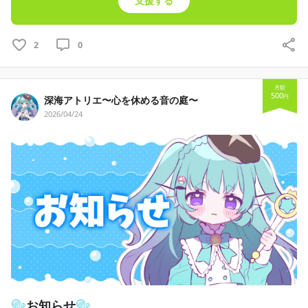
支援する
— 深海より、愛を込めて。🫧
2
0
月額
500
円
深海アトリエ〜心を休める音の庭〜
2026/04/24
🫧お知らせ🫧