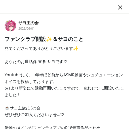
JA
サヨ主の会
2026/06/01
ファンクラブ開設✨＆サヨのこと
見てくださってありがとうございます✨

あなたのお世話係 東条 サヨです♡

フォロー
Youtubeにて、1年半ほど前からASMR動画やシュチュエーション
ボイスを投稿しております。

6/1より新姿にて活動再開いたしますので、合わせてFC開設いたし
サヨ主の会
ました！

ASMR
癒し
VTuber
通話
☕サヨ主(ぬし)の会

サヨ主(ぬし)の会へようこそ✨ あなたのお世話係 東条サヨです♡
ぜひぜひご加入くださいませ…♡

仲良くしましょーね♡ 日記、雑談、1対1の通話募集がメインにな
るかと思います！
活動のメインがファンティアでのR18音声作品のため、
