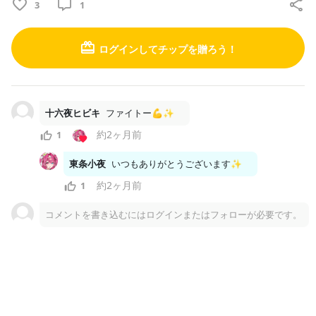
3
1
y
V
ログインしてチップを贈ろう！
i
P
d
十六夜ヒビキ
ファイトー💪✨
l
約2ヶ月前
e
1
東条小夜
いつもありがとうございます✨
a
o
約2ヶ月前
1
3
1
y
コメントを書き込むにはログインまたはフォローが必要です。
V
i
プラン一覧
d