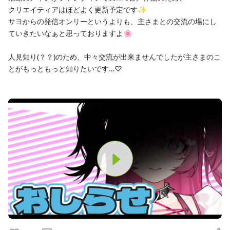
投稿
クリエイティアはほどよく更新予定です✨

1
サヨからの発信オンリーというよりも、主さまとの交流の場にし
ていきたいなぁと思っておりますよ🌸

プロフィール
投稿
トーク
人見知り(？？)のため、中々交流が出来ませんでしたが主さまのこ
とがもっともっと知りたいです…♡

サヨ主の会
2026/06/01
ファンクラブ開設✨＆サヨのこと
P
見てくださってありがとうございます✨ あなたのお世話係 東条
サヨです♡ Youtubeにて、1年半ほど前からASMR動画やシュチュ
l
エーションボイスを投稿しております。 6/1より新姿にて活動再
開いたしますので、合わせてFC開設いたしました！ ☕サヨ主(ぬ
a
し)の会 ぜひぜひご加...