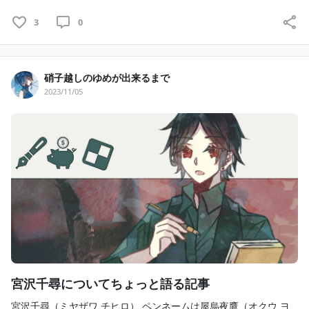
3
0
硝子越しのゆめが出来るまで
2023/11/05
宮沢千尋についてちょっと語る記事
宮沢千尋（ミヤザワ チヒロ） ペンネームは屋烏夜鷹（オクウ ヨ