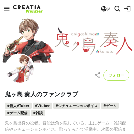
JA
フォロー
鬼ヶ島 奏人のファンクラブ
#新人VTuber
#Vtuber
#シチュエーションボイス
#ゲーム
#ゲーム配信
#雑談
鬼ヶ島出身の役者。普段は角を隠している。主にゲーム・雑談配
信やシチェーションボイス、歌ってみたで活動中。次回の配信ま