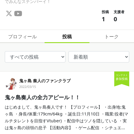
でみんなステンバーイ！
投稿
支援者
1
0
プロフィール
投稿
トーク
コンテスト
参加投稿
鬼ヶ島 奏人のファンクラブ
2022/03/15
鬼ヶ島奏人の全力アピール！！
はじめまして、鬼ヶ島奏人です！ 【プロフィール】 ・出身地:鬼
ヶ島 ・身長/体重:179cm/64kg ・誕生日:11月10日 ・職業:役者(マ
ルチタレントを目指すVtuber) ・配信中はツノを隠している ・実
は鬼ヶ島の頭領の息子 【活動内容】 ・ゲーム配信 ・シチュエ...