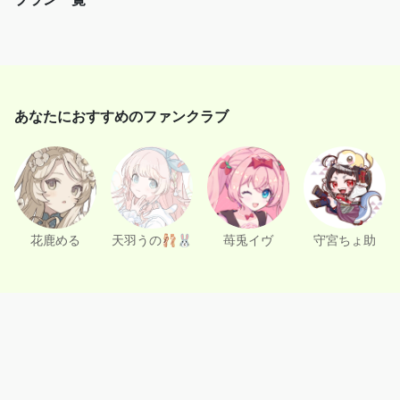
d
e
o
あなたにおすすめのファンクラブ
花鹿める
天羽うの🩰🐰
苺兎イヴ
守宮ちょ助