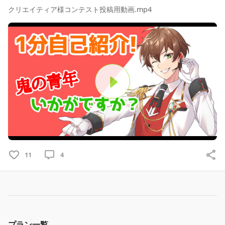
クリエイティア様コンテスト投稿用動画.mp4
P
l
a
11
4
y
V
i
プラン一覧