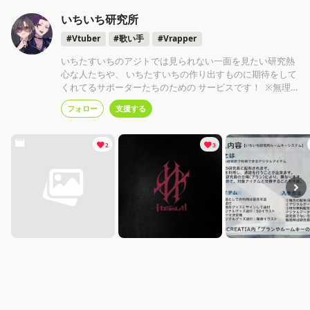
いちいち研究所
#Vtuber
#歌い手
#Vrapper
いちたすいちのアジトでは見られない一面を見たい研究熱
心な人たちや、 いちたすいちの作り出すものに期待をして
くれてるサポーターたちのための サービスです！ ※無理
をすることと、転載は厳禁！ ホワイトな研究所でありたい
フォロー
支援する
と思っています！
2
3