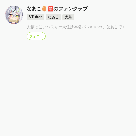
なあこ🥚🈲のファンクラブ
VTuber
なあこ
犬系
人懐っこいハスキー犬住所本名バレVtuber、なあこです！
フォロー