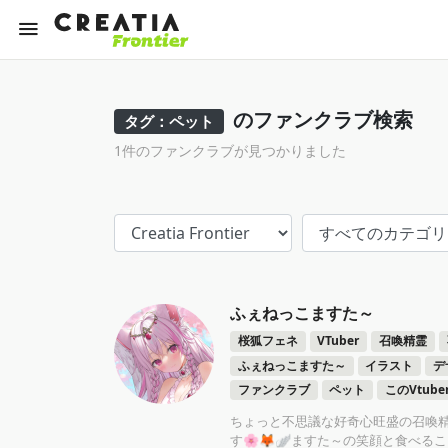
のファンクラブ検索
タグ：ペット
1件のファンクラブが見つかりました
ふぇねっこますた～
桜狐フェネ
VTuber
召喚精霊
ふぇねっこますた～
イラスト
デ
ファンクラブ
ペット
このVtub
ちょっと不思議な好奇心旺盛の召喚
す🌸🦊🪽ますた～の笑顔と食べる