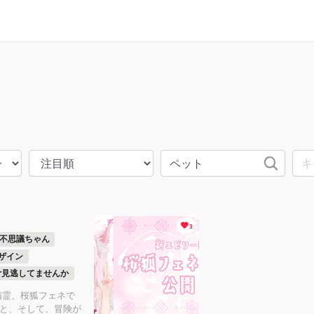
3
不思議ちゃん
ザイン
er見逃してませんか
精霊、桜狐フェネで
こと、そして、冒険が