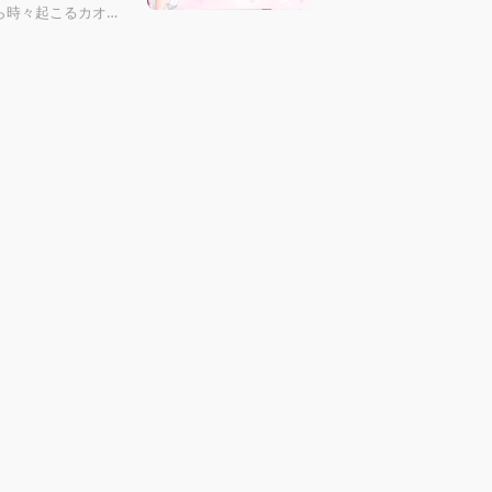
ら時々起こるカオス
り、笑いありで分け
？🩷