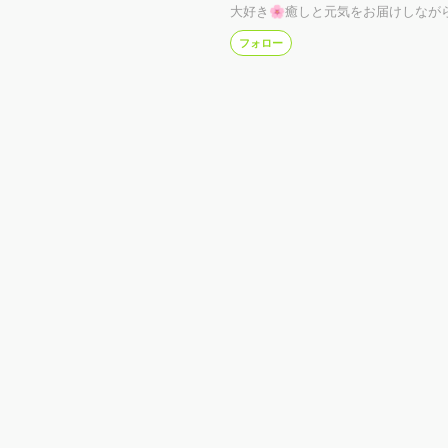
大好き🌸癒しと元気をお届けしなが
も一緒にお届けしちゃうよ🐾笑顔あ
フォロー
隔てなく楽しめる場所を一緒に作ろ～