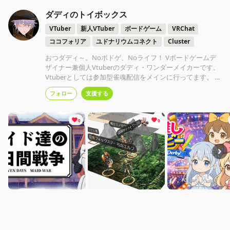
ダディのトイボックス
VTuber
新人VTuber
ボードゲーム
VRChat
ココフォリア
ユドナリウムコネクト
Cluster
おつダディ～。Noボドゲ、Noライフ！ Vボードゲームデ
ザイナー兼個人Vtuberのダディ・ワンダーメイカーです。
Vtuberとしては参加型雀魂配信をメインに行ってます。
現在ココフォリアやユドナリウムコネクトで遊べるボード
フォロー
支援する
ゲームを製作中
0
0