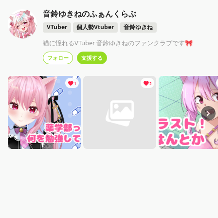
音鈴ゆきねのふぁんくらぶ
VTuber
個人勢Vtuber
音鈴ゆきね
猫に憧れるVTuber 音鈴ゆきねのファンクラブです🎀
フォロー
支援する
1
2