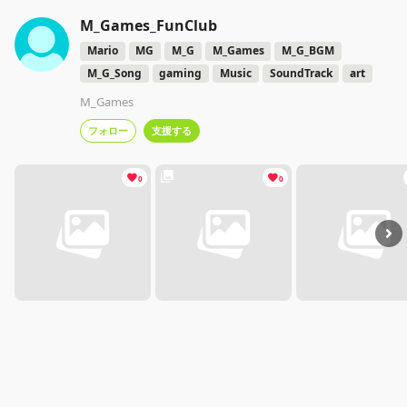
M_Games_FunClub
Mario
MG
M_G
M_Games
M_G_BGM
M_G_Song
gaming
Music
SoundTrack
art
M_Games
フォロー
支援する
0
0