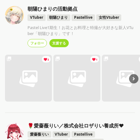
朝陽ひまりの活動拠点
VTuber
朝陽ひまり
Pastellive
女性Vtuber
Pastel Live1期生！お花とお料理と特撮が大好きな新人VTu
ber「朝陽ひまり」です！
フォロー
支援する
3
1
🌹愛薔薇りい／株式会社ロザりい養成所❤️
愛薔薇りい
VTuber
Pastellive