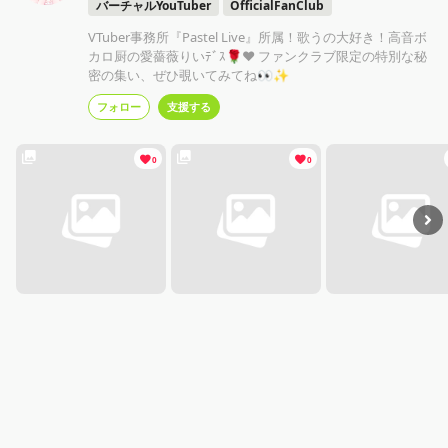
バーチャルYouTuber
OfficialFanClub
VTuber事務所『Pastel Live』所属！歌うの大好き！高音ボ
カロ厨の愛薔薇りいﾃﾞｽ🌹❤️ ファンクラブ限定の特別な秘
密の集い、ぜひ覗いてみてね👀✨
フォロー
支援する
0
0